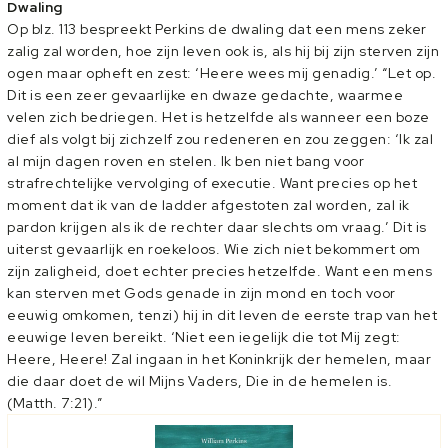
Dwaling
Op blz. 113 bespreekt Perkins de dwaling dat een mens zeker
zalig zal worden, hoe zijn leven ook is, als hij bij zijn sterven zijn
ogen maar opheft en zest: ‘Heere wees mij genadig.’ “Let op.
Dit is een zeer gevaarlijke en dwaze gedachte, waarmee
velen zich bedriegen. Het is hetzelfde als wanneer een boze
dief als volgt bij zichzelf zou redeneren en zou zeggen: ‘Ik zal
al mijn dagen roven en stelen. Ik ben niet bang voor
strafrechtelijke vervolging of executie. Want precies op het
moment dat ik van de ladder afgestoten zal worden, zal ik
pardon krijgen als ik de rechter daar slechts om vraag.’ Dit is
uiterst gevaarlijk en roekeloos. Wie zich niet bekommert om
zijn zaligheid, doet echter precies hetzelfde. Want een mens
kan sterven met Gods genade in zijn mond en toch voor
eeuwig omkomen, tenzi) hij in dit leven de eerste trap van het
eeuwige leven bereikt. ‘Niet een iegelijk die tot Mij zegt:
Heere, Heere! Zal ingaan in het Koninkrijk der hemelen, maar
die daar doet de wil Mijns Vaders, Die in de hemelen is.
(Matth. 7:21).”