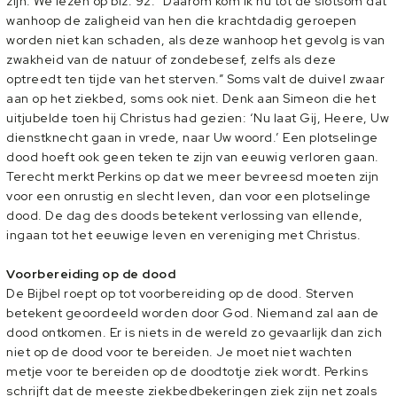
zijn. We lezen op blz. 92: “Daarom kom ik nu tot de slotsom dat
wanhoop de zaligheid van hen die krachtdadig geroepen
worden niet kan schaden, als deze wanhoop het gevolg is van
zwakheid van de natuur of zondebesef, zelfs als deze
optreedt ten tijde van het sterven.” Soms valt de duivel zwaar
aan op het ziekbed, soms ook niet. Denk aan Simeon die het
uitjubelde toen hij Christus had gezien: ‘Nu laat Gij, Heere, Uw
dienstknecht gaan in vrede, naar Uw woord.’ Een plotselinge
dood hoeft ook geen teken te zijn van eeuwig verloren gaan.
Terecht merkt Perkins op dat we meer bevreesd moeten zijn
voor een onrustig en slecht leven, dan voor een plotselinge
dood. De dag des doods betekent verlossing van ellende,
ingaan tot het eeuwige leven en vereniging met Christus.
Voorbereiding op de dood
De Bijbel roept op tot voorbereiding op de dood. Sterven
betekent geoordeeld worden door God. Niemand zal aan de
dood ontkomen. Er is niets in de wereld zo gevaarlijk dan zich
niet op de dood voor te bereiden. Je moet niet wachten
metje voor te bereiden op de doodtotje ziek wordt. Perkins
schrijft dat de meeste ziekbedbekeringen ziek zijn net zoals