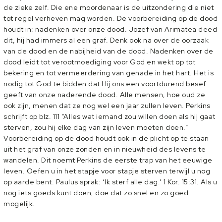
de zieke zelf. Die ene moordenaar is de uitzondering die niet
tot regel verheven mag worden. De voorbereiding op de dood
houdt in: nadenken over onze dood. Jozef van Arimatea deed
dit, hij had immers al een graf. Denk ook na over de oorzaak
van de dood en de nabijheid van de dood. Nadenken over de
dood leidt tot verootmoediging voor God en wekt op tot
bekering en tot vermeerdering van genade in het hart. Het is
nodig tot God te bidden dat Hij ons een voortdurend besef
geeft van onze naderende dood. Alle mensen, hoe oud ze
ook zijn, menen dat ze nog wel een jaar zullen leven. Perkins
schrijft op blz. 111 “Alles wat iemand zou willen doen als hij gaat
sterven, zou hij elke dag van zijn leven moeten doen.”
Voorbereiding op de dood houdt ook in de plicht op te staan
uit het graf van onze zonden en in nieuwheid des levens te
wandelen. Dit noemt Perkins de eerste trap van het eeuwige
leven. Oefen u in het stapje voor stapje sterven terwijl u nog
op aarde bent. Paulus sprak: ‘Ik sterf alle dag.’ 1 Kor. 15:31. Als u
nog iets goeds kunt doen, doe dat zo snel en zo goed
mogelijk.