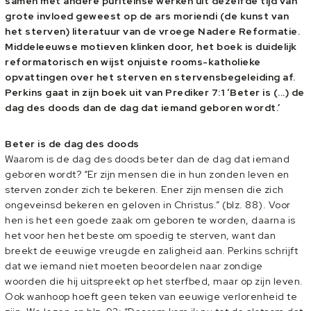
samen met andere puriteinse werken uit dezelfde tijd van
grote invloed geweest op de ars moriendi (de kunst van
het sterven) literatuur van de vroege Nadere Reformatie.
Middeleeuwse motieven klinken door, het boek is duidelijk
reformatorisch en wijst onjuiste rooms-katholieke
opvattingen over het sterven en stervensbegeleiding af.
Perkins gaat in zijn boek uit van Prediker 7:1 ‘Beter is (...) de
dag des doods dan de dag dat iemand geboren wordt.’
Beter is de dag des doods
Waarom is de dag des doods beter dan de dag dat iemand
geboren wordt? “Er zijn mensen die in hun zonden leven en
sterven zonder zich te bekeren. Ener zijn mensen die zich
ongeveinsd bekeren en geloven in Christus.” (blz. 88). Voor
hen is het een goede zaak om geboren te worden, daarna is
het voor hen het beste om spoedig te sterven, want dan
breekt de eeuwige vreugde en zaligheid aan. Perkins schrijft
dat we iemand niet moeten beoordelen naar zondige
woorden die hij uitspreekt op het sterfbed, maar op zijn leven.
Ook wanhoop hoeft geen teken van eeuwige verlorenheid te