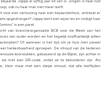
jaarde Joppa al vijftig jaar lid van is. Zingen is haar lust
hoop, ook nu haar man niet meer leeft.
t voor een verhuizing naar een bejaardenhuis, ontstaat er
u iets opgedrongen? Joppa leert een wijze les en nodigt haar
Domino” is een parel.
acht van brancheorganisatie BCB voor de Week van het
proces van ouder worden en het tegelijk onafhankelijk willen
autorijden? Of wanneer is het tijd om je huis met zoveel
veel herkenbaarheid oproepen. De inhoud van de liederen
enoude koorstukken, gebaseerd op de Bijbel, zijn achter in
als met een QR-code, zodat ze te beluisteren zijn. Als
e, klein maar met een diepe inhoud, dat alle leeftijden