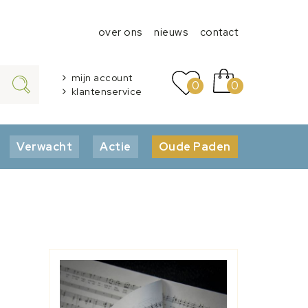
over ons
nieuws
contact
mijn account
0
0
klantenservice
Verwacht
Actie
Oude Paden