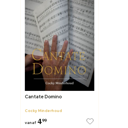
Cantate Domino
Cocky Minderhoud
4
99
vanaf