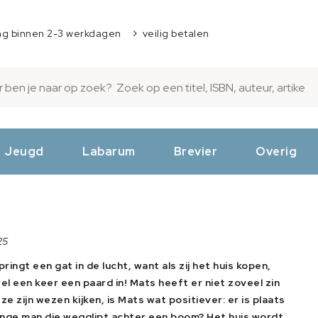
ng binnen 2-3 werkdagen
veilig betalen
Jeugd
Labarum
Brevier
Overig
25
ngt een gat in de lucht, want als zij het huis kopen,
l een keer een paard in! Mats heeft er niet zoveel zin
 ze zijn wezen kijken, is Mats wat positiever: er is plaats
enge man die wegglipt achter een boom? Het huis wordt