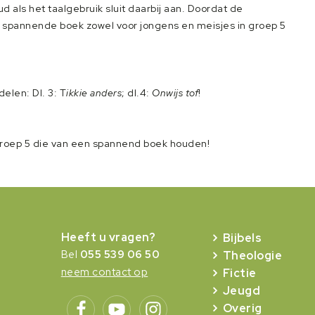
 als het taalgebruik sluit daarbij aan. Doordat de
t spannende boek zowel voor jongens en meisjes in groep 5
delen: Dl. 3: T
ikkie anders
; dl.4:
Onwijs tof
!
groep 5 die van een spannend boek houden!
Heeft u vragen?
Bijbels
Bel
055 539 06 50
Theologie
neem contact op
Fictie
Jeugd
Overig