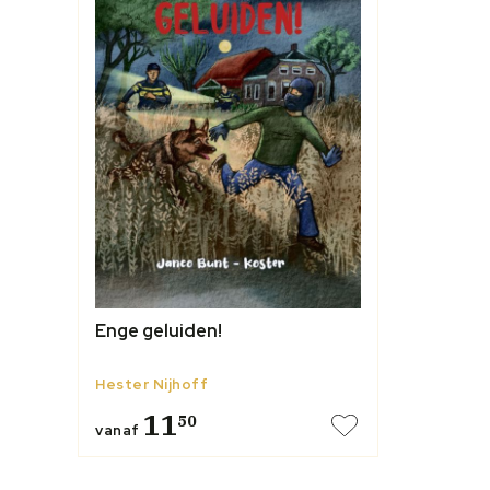
Enge geluiden!
Hester Nijhoff
11
50
vanaf