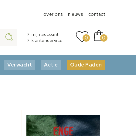
over ons
nieuws
contact
mijn account
0
0
klantenservice
Verwacht
Actie
Oude Paden