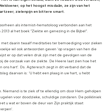
eldoener, op het hoogst misdaân, ze zijn van het
rtzeer, zielenpijn en bittere smart.
oorheen als internist-hematoloog verbonden aan het
2013 al het boek ”Ziekte en genezing in de Bijbel”.
ij”, met daarin twaalf meditaties ter bemoediging voor zieken
boekje wil ook antwoorden geven ‘op vragen van hen die
wijst er op dat velen druk zijn met de gevolgen van de
 bij de oorzaak van de ziekte. De Heere laat zien hoe het
n ons hart’. Ds. Agteresch zegt in dit verband dat de
lag daarvan is: ‘U hebt een plaag in uw hart, u hebt
en. Niemand is te ziek of te ellendig om door Hem geholpen
leugelen voor doodzieke, schuldige zondaren. De polikliniek
et u wat er boven de deur van Zijn praktijk staat
werpen’.