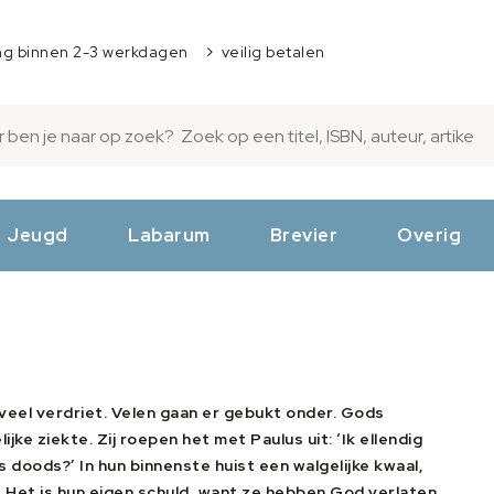
ng binnen 2-3 werkdagen
veilig betalen
Jeugd
Labarum
Brevier
Overig
r veel verdriet. Velen gaan er gebukt onder. Gods
jke ziekte. Zij roepen het met Paulus uit: ‘Ik ellendig
s doods?’ In hun binnenste huist een walgelijke kwaal,
. Het is hun eigen schuld, want ze hebben God verlaten,