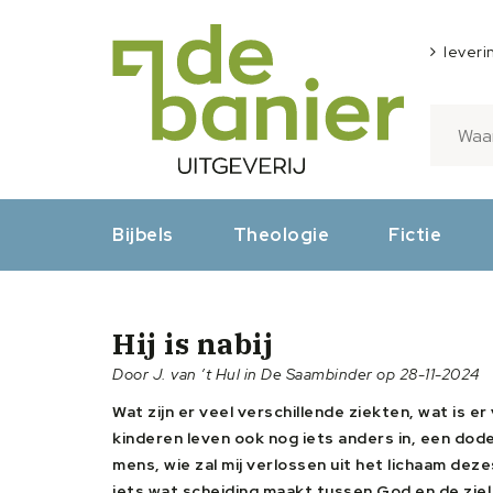
leveri
Bijbels
Theologie
Fictie
Hij is nabij
Door J. van ’t Hul in De Saambinder op 28-11-2024
Wat zijn er veel verschillende ziekten, wat is e
kinderen leven ook nog iets anders in, een dodeli
mens, wie zal mij verlossen uit het lichaam deze
iets wat scheiding maakt tussen God en de ziel