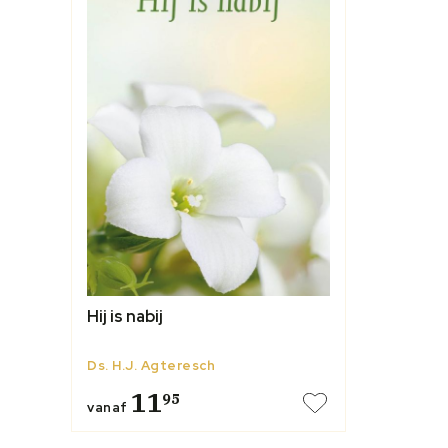
Hij is nabij
Ds. H.J. Agteresch
11
95
vanaf