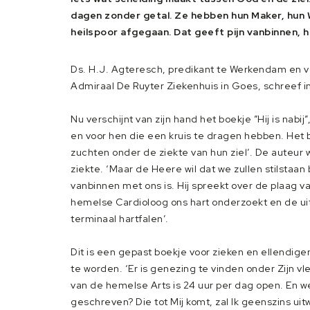
dagen zonder getal. Ze hebben hun Maker, hun W
heilspoor afgegaan. Dat geeft pijn vanbinnen, ha
Ds. H.J. Agteresch, predikant te Werkendam en v
Admiraal De Ruyter Ziekenhuis in Goes, schreef in 
Nu verschijnt van zijn hand het boekje ”Hij is nab
en voor hen die een kruis te dragen hebben. Het 
zuchten onder de ziekte van hun ziel’. De auteur 
ziekte. ‘Maar de Heere wil dat we zullen stilstaan
vanbinnen met ons is. Hij spreekt over de plaag va
hemelse Cardioloog ons hart onderzoekt en de uits
terminaal hartfalen’.
Dit is een gepast boekje voor zieken en ellendig
te worden. ‘Er is genezing te vinden onder Zijn v
van de hemelse Arts is 24 uur per dag open. En we
geschreven? Die tot Mij komt, zal Ik geenszins uit