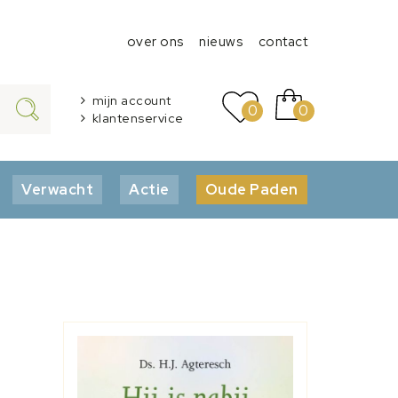
over ons
nieuws
contact
mijn account
0
0
klantenservice
Verwacht
Actie
Oude Paden