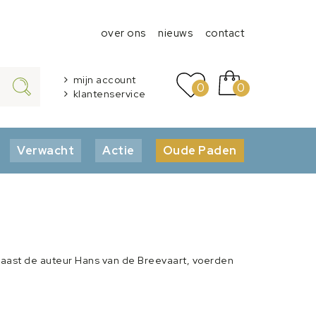
over ons
nieuws
contact
mijn account
0
0
klantenservice
Verwacht
Actie
Oude Paden
Naast de auteur Hans van de Breevaart, voerden