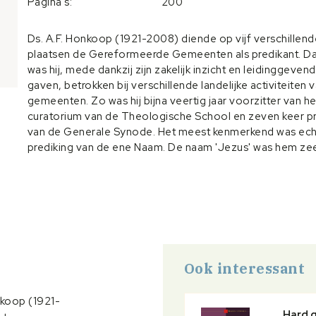
Pagina's:
200
Ds. A.F. Honkoop (1921-2008) diende op vijf verschillend
plaatsen de Gereformeerde Gemeenten als predikant. D
was hij, mede dankzij zijn zakelijk inzicht en leidinggeven
gaven, betrokken bij verschillende landelijke activiteiten
gemeenten. Zo was hij bijna veertig jaar voorzitter van he
curatorium van de Theologische School en zeven keer p
van de Generale Synode. Het meest kenmerkend was echt
prediking van de ene Naam. De naam 'Jezus' was hem zeer
Ook interessant
nkoop (1921-
Hard 