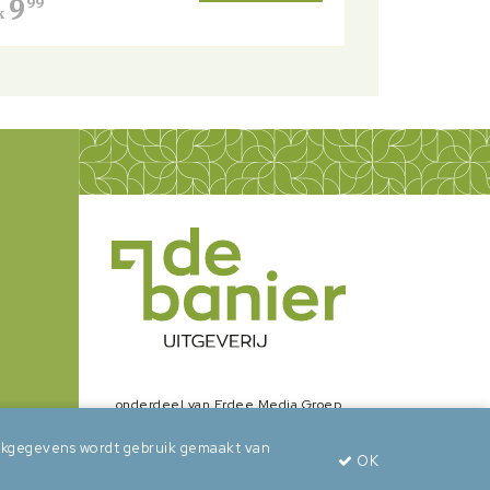
9
99
k
onderdeel van Erdee Media Groep
zoekgegevens wordt gebruik gemaakt van
OK
wepsaid
+
BuroBeeldend