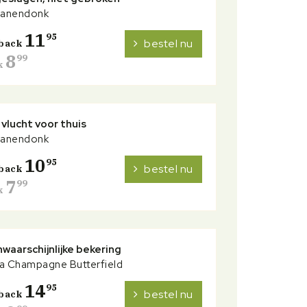
Kranendonk
11
95
bestel nu
back
8
99
k
vlucht voor thuis
Kranendonk
10
95
bestel nu
back
7
99
k
waarschijnlijke bekering
a Champagne Butterfield
14
95
bestel nu
back