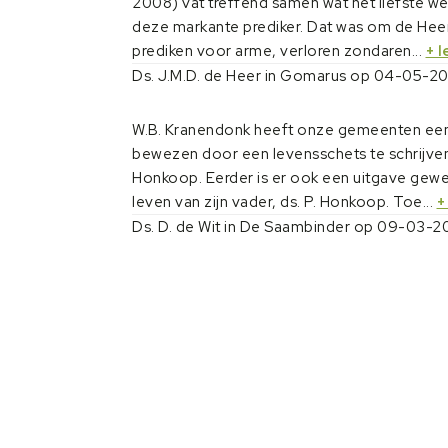
2008) vat treffend samen wat het liefste w
deze markante prediker. Dat was om de Hee
prediken voor arme, verloren zondaren...
+ 
Ds. J.M.D. de Heer in Gomarus op 04-05-2
W.B. Kranendonk heeft onze gemeenten een
bewezen door een levensschets te schrijven 
Honkoop. Eerder is er ook een uitgave gewe
leven van zijn vader, ds. P. Honkoop. Toe...
+
Ds. D. de Wit in De Saambinder op 09-03-2