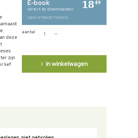
18
E-book
49
direct te downloaden
e
ISBN 9789087188825
aarnaast
de
aantal
 van deze
t
reses
er zijn
in winkelwagen
 lief.
geslagen, niet gebroken