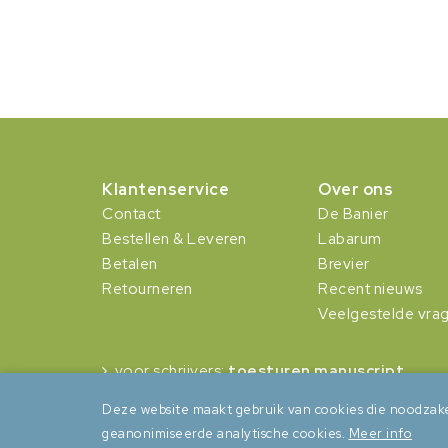
Klantenservice
Over ons
Contact
De Banier
Bestellen & Leveren
Labarum
Betalen
Brevier
Retourneren
Recent nieuws
Veelgestelde vra
voor schrijvers:
toesturen manuscript
Deze website maakt gebruik van cookies die noodzake
geanonimiseerde analytische cookies.
Meer info
Algemene voorwaarden
Privacy
Cookies