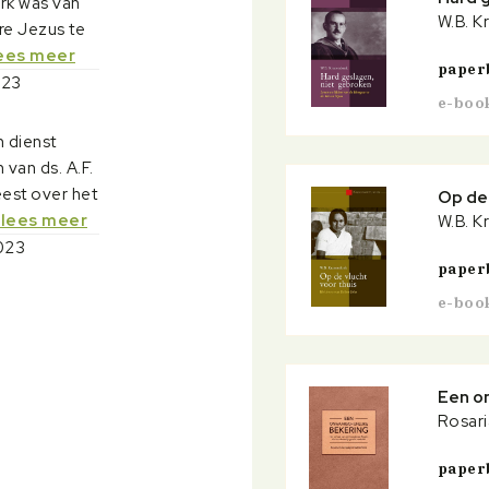
erk was van
W.B. 
re Jezus te
lees meer
paper
023
e-boo
 dienst
van ds. A.F.
est over het
Op de 
 lees meer
W.B. 
023
paper
e-boo
Een on
Rosari
paper