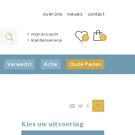
over ons
nieuws
contact
mijn account
0
0
klantenservice
Verwacht
Actie
Oude Paden
Kies uw uitvoering