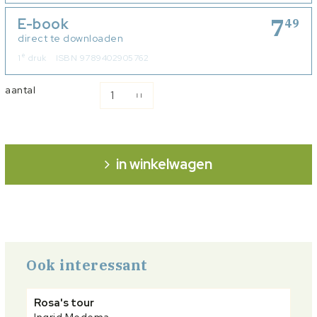
7
E-book
49
direct te downloaden
e
1
druk
ISBN 9789402905762
aantal
in winkelwagen
Ook interessant
Rosa's tour