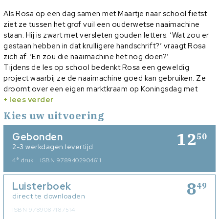
Als Rosa op een dag samen met Maartje naar school fietst
ziet ze tussen het grof vuil een ouderwetse naaimachine
staan. Hij is zwart met versleten gouden letters. ‘Wat zou er
gestaan hebben in dat krulligere handschrift?’ vraagt Rosa
zich af. ‘En zou die naaimachine het nog doen?’
Tijdens de les op school bedenkt Rosa een geweldig
project waarbij ze de naaimachine goed kan gebruiken. Ze
droomt over een eigen marktkraam op Koningsdag met
zelfgemaakte spulletjes. Thuis werkt ze haar plan verder uit
+ lees verder
en natuurlijk doet haar beste vriendin Maartje mee.
Kies uw uitvoering
Rosa komt voor ingewikkelde keuzes te staan.
Hoe reageert
Rosa als Susan vraagt of ze ook mee mag doen? En hoe
12
Gebonden
50
loopt het af als Susan besluit in haar eentje vast te
2-3 werkdagen levertijd
beginnen?
e
4
druk
ISBN 9789402904611
Rosa’s shop is het vijfde deel in de gezellige Rosa-serie
voor meisjes van 9 jaar en ouder.
8
Luisterboek
49
direct te downloaden
ISBN 9789087187514