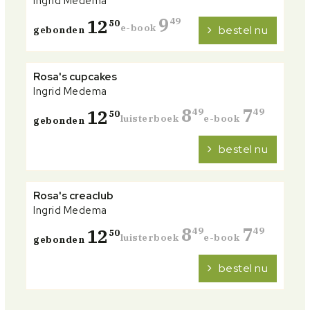
Ingrid Medema
9
12
49
50
e-book
bestel nu
gebonden
Rosa's cupcakes
Ingrid Medema
8
7
12
49
49
50
luisterboek
e-book
gebonden
bestel nu
Rosa's creaclub
Ingrid Medema
8
7
12
49
49
50
luisterboek
e-book
gebonden
bestel nu