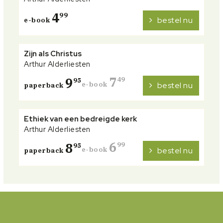
4
99
bestel nu
e-book
Zijn als Christus
Arthur Alderliesten
7
9
49
95
e-book
bestel nu
paperback
Ethiek van een bedreigde kerk
Arthur Alderliesten
6
8
99
95
e-book
bestel nu
paperback