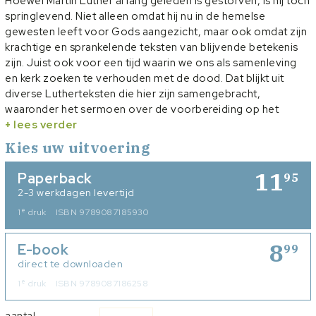
Hoewel Martin Luther al lang geleden is gestorven, is hij toch
springlevend. Niet alleen omdat hij nu in de hemelse
gewesten leeft voor Gods aangezicht, maar ook omdat zijn
krachtige en sprankelende teksten van blijvende betekenis
zijn. Juist ook voor een tijd waarin we ons als samenleving
en kerk zoeken te verhouden met de dood. Dat blijkt uit
diverse Lutherteksten die hier zijn samengebracht,
waaronder het sermoen over de voorbereiding op het
sterven dat Luther schreef in 1519 en dat het hart vormt van
+ lees verder
dit boekje. In een afsluitend essay betoogt de auteur dat
Kies uw uitvoering
elementen uit de stervenskunst van Luther een
(reformatorisch) antwoord vormen op het actuele ethische
11
Paperback
95
vraagstuk van 'voltooid leven'.
2-3 werkdagen levertijd
e
1
druk
ISBN 9789087185930
Klik hier
voor een podcast over sterfelijkheid met o.a. Arthur
Alderliesten.
8
E-book
99
Klik hier
direct te downloaden
voor een podcast met de auteur over
Stervenskunst
bij Luther.
e
1
druk
ISBN 9789087186258
aantal