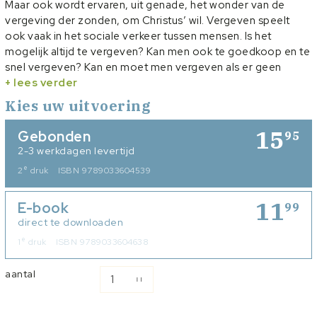
Maar ook wordt ervaren, uit genade, het wonder van de
vergeving der zonden, om Christus’ wil. Vergeven speelt
ook vaak in het sociale verkeer tussen mensen. Is het
mogelijk altijd te vergeven? Kan men ook te goedkoop en te
snel vergeven? Kan en moet men vergeven als er geen
schuld erkend of geen berouw getoond wordt?
+ lees verder
Dit boek gaat in op indringende vragen rondom schuld en
Kies uw uitvoering
vergeving in onze verhouding tot de Heere en onze
medemens. Vergeven is duidelijk een Bijbelse opgave.
15
Gebonden
95
Tegelijk ook een gave die vrede en genezing meebrengt.
2-3 werkdagen levertijd
Maar die vaak alleen door een diepe worsteling wordt
e
2
druk
ISBN 9789033604539
verkregen.
11
E-book
99
direct te downloaden
e
1
druk
ISBN 9789033604638
aantal