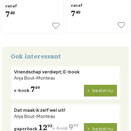
vanaf
vanaf
7
7
49
49
Ook interessant
Vriendschap verdiept; E-book
Anja Bout-Monteau
7
49
bestel nu
e-book
Dat maak ik zelf wel uit!
Anja Bout-Monteau
9
12
99
95
e-book
bestel nu
paperback