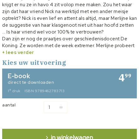
krijgt er nu ze in havo 4 zit volop mee maken. Zou het waar
zijn dat haar vriend Nick na werktijd met een ander meisje
optrekt? Nick is even lief en attent als altijd, maar Merlijne kan
de suggestie van haar klasgenoot niet uit haar hoofd zetten
... Is haar vriend wel voor 100% te vertrouwen?
Dan zijn er nog de praatjes over geschiedenisdocent De
Koning. Ze worden met de week extremer. Merlijne probeert
er niet aan mee te doen, maar het wordt haar niet
+ lees verder
gemakkelijk gemaakt. Als de situatie volledig uit de hand lijkt
Kies uw uitvoering
te lopen, doet ze een poging om de situatie tot een keer te
brengen. Maar dat wordt haar niet in dank afgenomen …
4
E-book
99
Anja Bout-Monteau schreef opnieuw een boeiend deel in de
direct te downloaden
serie ‘Vriendschap’, ditmaal over de positieve én negatieve
e
1
druk
ISBN 9789462783713
impact van woorden.
aantal
in winkelwagen