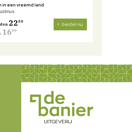
 in een vreemd land
ustinus
22
50
bestel nu
nden
16
99
k