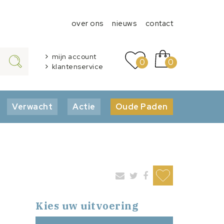
over ons
nieuws
contact
mijn account
0
0
klantenservice
Verwacht
Actie
Oude Paden
Kies uw uitvoering