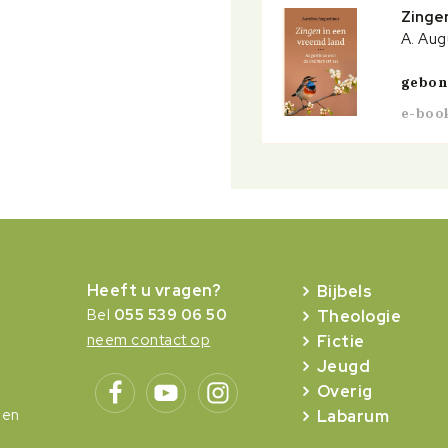
Zingen
A. Aug
gebo
e-boo
Heeft u vragen?
Bijbels
Bel
055 539 06 50
Theologie
neem contact op
Fictie
Jeugd
Overig
gen
Labarum