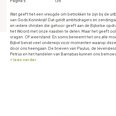
Pagina's:
136
Wat geeft het een vreugde om betrokken te zijn bij de uit
van Gods Koninkrijk! Dat geldt ambtsdragers en zendings
en iedere christen die gehoor geeft aan de Bijbelse opd
het Woord met onze naasten te delen. Maar het geeft oo
vragen. Of weerstand. En soms beneemt het ons alle mo
Bijbel bevat veel onderwijs voor momenten waarop deze
door ons heengaan. De brieven van Paulus, de levensles
Petrus en het handelen van Barnabas kunnen ons bemoe
vertroosten en aansporen. Laat de inhoud van dit boek o
+ lees verder
verlangen aanwakkeren naar de komst van de Heere Jezu
Christus en Zijn Koninkrijk. Deze uitgave is zowel individue
groepsverband te gebruiken.