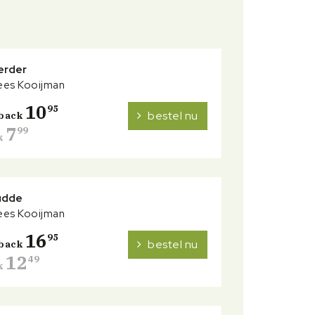
erder
ees Kooijman
10
95
bestel nu
back
7
99
k
udde
ees Kooijman
16
95
bestel nu
back
12
49
k