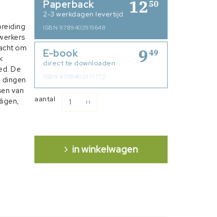
12
Paperback
50
2-3 werkdagen levertijd
breiding
ISBN 9789402915648
werkers
racht om
9
E-book
49
k
direct te downloaden
ed. De
ISBN 9789402917772
 dingen
sen van
aantal
digen,
ns
s
el als in
in winkelwagen