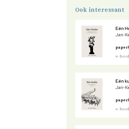
Ook interessant
Eén H
Jan-K
paper
e-boo
Eén k
Jan-K
paper
e-boo