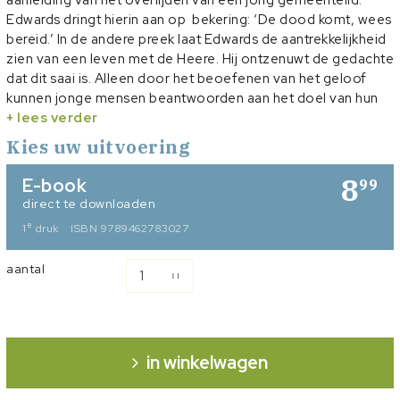
Edwards dringt hierin aan op bekering: ‘De dood komt, wees
bereid.’ In de andere preek laat Edwards de aantrekkelijkheid
zien van een leven met de Heere. Hij ontzenuwt de gedachte
dat dit saai is. Alleen door het beoefenen van het geloof
kunnen jonge mensen beantwoorden aan het doel van hun
bestaan.
+ lees verder
In de serie
Puriteinse teksten
verschijnen unieke, niet eerder
Kies uw uitvoering
in het Nederlands vertaalde teksten van bekende puriteinen.
8
E-book
99
direct te downloaden
e
1
druk
ISBN 9789462783027
aantal
in winkelwagen