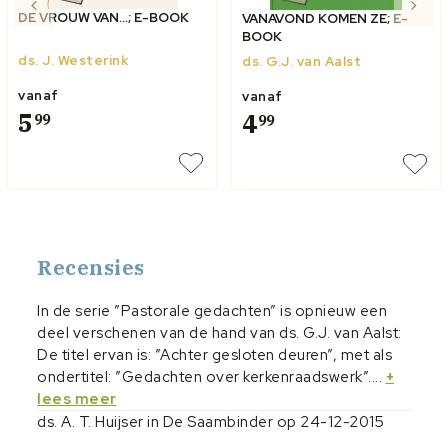
DE VROUW VAN...; E-BOOK
VANAVOND KOMEN ZE; E-
BOOK
ds. J. Westerink
ds. G.J. van Aalst
vanaf
vanaf
5
4
99
99
Recensies
In de serie ”Pastorale gedachten” is opnieuw een
deel verschenen van de hand van ds. G.J. van Aalst:
De titel ervan is: ”Achter gesloten deuren”, met als
ondertitel: ”Gedachten over kerkenraadswerk”....
+
lees meer
ds. A. T. Huijser in De Saambinder op 24-12-2015