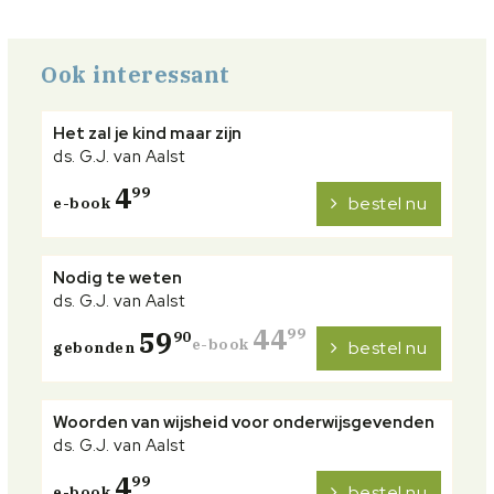
Ook interessant
Het zal je kind maar zijn
ds. G.J. van Aalst
4
99
bestel nu
e-book
Nodig te weten
ds. G.J. van Aalst
44
59
99
90
e-book
bestel nu
gebonden
Woorden van wijsheid voor onderwijsgevenden
ds. G.J. van Aalst
4
99
bestel nu
e-book