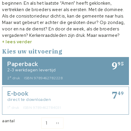
beginnen. En als het laatste “Amen” heeft geklonken,
vertrekken de broeders weer als eersten. Met de dominee.
Als de consistoriedeur dicht is, kan de gemeente naar huis.
Maar wat gebeurt er achter die gesloten deur? Op zondag,
voor en na de dienst? En door de week, als de broeders
vergaderen? Kerkenraadsleden zijn druk. Maar waarmee?
Veel gemeenteleden weten maar de helft. Deze uitgave wil
+ lees verder
kerkleden informeren over het kerkenraadswerk, maar heeft
Kies uw uitvoering
ook als doel praktische tips te geven aan ambtsdragers.
9
Paperback
95
2-3 werkdagen levertijd
e
2
druk
ISBN 9789462782228
7
E-book
49
direct te downloaden
e
1
druk
ISBN 9789462784031
aantal