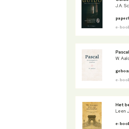
J.A. S
paper
e-boo
Pascal
W. Aal
gebo
e-boo
Het be
Leen J
e-boo