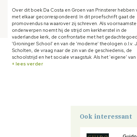
Over dit boek Da Costa en Groen van Prinsterer hebben 
met elkaar gecorrespondeerd. In dit proefschrift gaat de
promovendus na waarover zij schreven. Als voornaamste
onderwerpen noemt hij de strijd om kerkherstel in de
vaderlandse kerk, de confrontatie met het gedachtegoe
'Groninger School' en van de 'moderne' theologen o.l.v. J
Scholten, de vraag naar de zin van de geschiedenis, de
schoolstrijd en het sociale vraagstuk. Als het 'eigene' van
briefschrijvers worden het chiliasme van Da Costa en de 
+ lees verder
van Plato op Groen belicht. De rode draad in de briefwisse
hun inzet voor het alleenrecht van de orthodoxe predikin
voor de doorwerking van het evangelie in staat en maatsc
Ondanks verschillen in geaardheid en optreden wisten D
en Groen zich nauw met elkaar verbonden door een ster
in Christus, de amicitia christiana. De visie van de beide
Reveilmannen op staatkundig en kerkelijke terrein is blijv
Ook interessant
actueel.
Guido