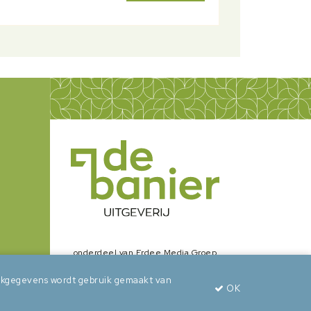
onderdeel van Erdee Media Groep
zoekgegevens wordt gebruik gemaakt van
OK
wepsaid
+
BuroBeeldend