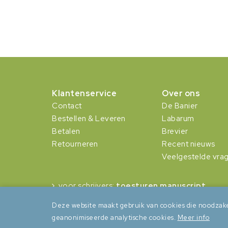
Klantenservice
Over ons
Contact
De Banier
Bestellen & Leveren
Labarum
Betalen
Brevier
Retourneren
Recent nieuws
Veelgestelde vra
voor schrijvers:
toesturen manuscript
Deze website maakt gebruik van cookies die noodzake
geanonimiseerde analytische cookies.
Meer info
Algemene voorwaarden
Privacy
Cookies