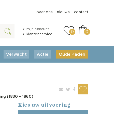
over ons
nieuws
contact
mijn account
0
0
klantenservice
Verwacht
Actie
Oude Paden
ing (1830 - 1860)
Kies uw uitvoering