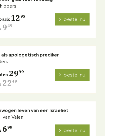
chippers
12
95
bestel nu
back
9
49
k
 als apologetisch prediker
ders
29
99
bestel nu
nden
22
49
k
wogen leven van een Israëliet
. van Valen
6
99
bestel nu
k