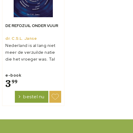
DE REFOZUIL ONDER VUUR
dr. C.S.L. Janse
Nederland is al lang niet
meer de verzuilde natie
die het vroeger was. Tal
van zuilorganisaties zijn
inmiddels verdwenen of
e-book
hebben hun vroegere
3
99
identiteit verloren. Toch
kent ons land altijd nog
bestel nu
een niet te verwaarlozen
aantal scholen,
organisaties,...