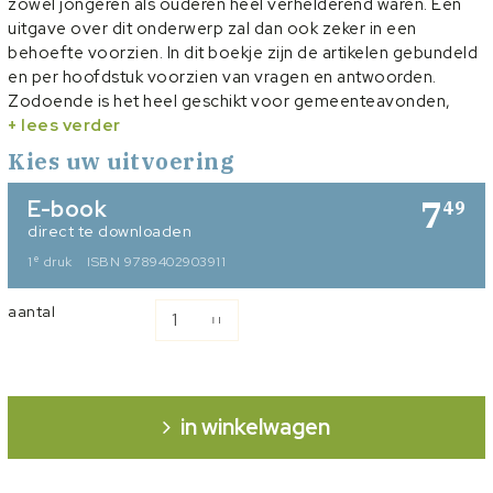
zowel jongeren als ouderen heel verhelderend waren. Een
uitgave over dit onderwerp zal dan ook zeker in een
behoefte voorzien. In dit boekje zijn de artikelen gebundeld
en per hoofdstuk voorzien van vragen en antwoorden.
Zodoende is het heel geschikt voor gemeenteavonden,
verenigingsavonden, huisgodsdienst, maar ook voor
+ lees verder
persoonlijk gebruik. Degenen die geen vreemdeling zijn van
Kies uw uitvoering
de toepassing van het heil zullen er veel herkenning in
vinden.
7
E-book
49
Ds. A. Schot is predikant van de gereformeerde gemeente te
direct te downloaden
Nunspeet.
e
1
druk
ISBN 9789402903911
aantal
in winkelwagen