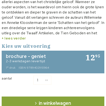
allerlei aspecten van het christelijke geloof. Wanneer ze
ouder worden, is het waardevol om hierin ook de grote lijnen
te ontdekken en dieper te graven in de schatten van het
geloof. Vanuit dit verlangen schreven de auteurs Willemieke
en Anneke Kloosterman de serie 'Schatten van het geloof'. In
een driedelige serie krijgen kinderen achtereenvolgens
uitleg over de Twaalf Artikelen, de Tien Geboden en het
Onze Vader. In dit eerste deel krijgen kinderen een maand
+ lees verder
lang dagelijks uitleg over een stukje uit de Geloofsbelijdenis
Kies uw uitvoering
en kunnen ze door het gebruik van herbruikbare stickers als
het goed is aan het einde van de maand de
12
brochure - geniet
95
Geloofsbelijdenis ook helemaal zelf opzeggen.
2-3 werkdagen levertijd
e
1
druk
ISBN 9789402910964
aantal
in winkelwagen