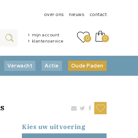
over ons
nieuws
contact
mijn account
0
0
klantenservice
Verwacht
Actie
Oude Paden
s
Kies uw uitvoering