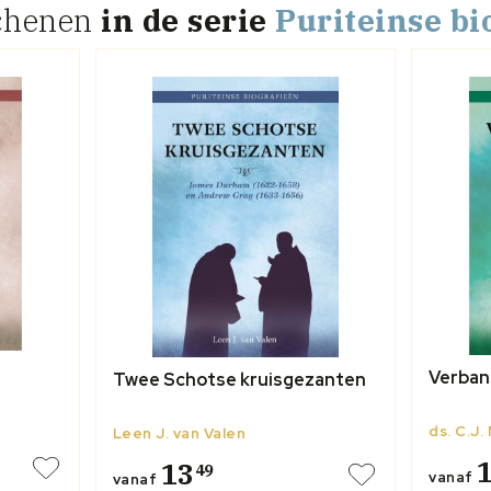
chenen
in de serie
Puriteinse bi
Verban
Twee Schotse kruisgezanten
ds. C.J
Leen J. van Valen
13
49
vanaf
vanaf