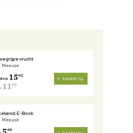
oegrijpe vrucht
J. Meeuse
15
95
bestel nu
nden
11
99
k
ekend; E-Book
J. Meeuse
5
99
bestel nu
k