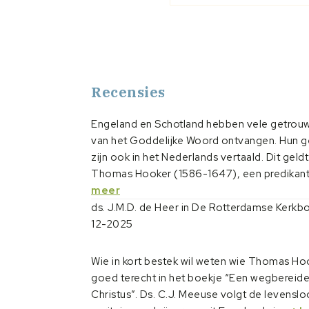
Recensies
Engeland en Schotland hebben vele getrou
van het Goddelijke Woord ontvangen. Hun g
zijn ook in het Nederlands vertaald. Dit geld
Thomas Hooker (1586-1647), een predikant.
meer
ds. J.M.D. de Heer in De Rotterdamse Kerk
12-2025
Wie in kort bestek wil weten wie Thomas Hoo
goed terecht in het boekje “Een wegbereide
Christus”. Ds. C.J. Meeuse volgt de levensl