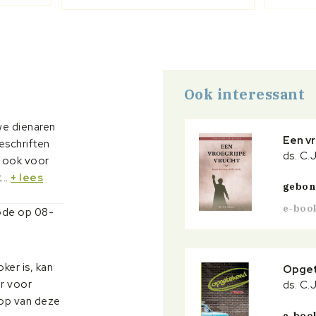
Ook interessant
we dienaren
Een vr
eschriften
ds. C.
t ook voor
..
+ lees
gebo
e-boo
bode op 08-
ker is, kan
Opget
r voor
ds. C.
oop van deze
e-boo