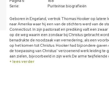
Pagina's:
168
Serie:
Puriteinse biografieën
Geboren in Engeland, vertrok Thomas Hooker op latere le
naar Amerika waar hij een van de stichters werd van de st
Connecticut. In zijn pastoraat en prediking valt een zwaar
op de weg waarin een zondaar bij Christus gebracht wordt
benadrukte de noodzaak van vernedering, als een voorb
op het komen tot Christus. Hooker had bijzondere gaven 
de toepassing van Christus’ verzoenend werk leiding te 
aan zielen, bijvoorbeeld in zijn werk De arme twijfelende 
tot Christus getrokken. Ook schreef hij uitvoerig over de
+ lees verder
van overtuiging. De vraag daarbij is of een zondaar de v
eeuwige toorn niet alleen moet toevallen, maar er ook i
berusten. En of een ziel in overtuiging de eer van God m
stellen boven het zoeken van eigen heil. De Nederlandse
predikant Jacobus Koelman, die Hookers werk De heilza
wanhoop vertaalde, plaatste hierbij een kanttekening.