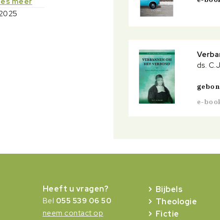
ees meer
-2025
Verba
ds. C.
gebo
e-boo
Heeft u vragen?
Bijbels
Bel
055 539 06 50
Theologie
neem contact op
Fictie