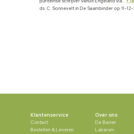
puriteinse schrijver vanuit Engeland via...
+ l
ds. C. Sonnevelt in De Saambinder op 11-12
Klantenservice
Over ons
Contact
De Banier
Bestellen & Leveren
Labarum