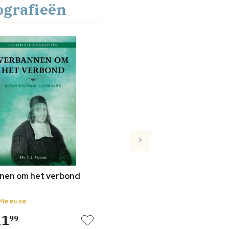
ografieën
nen om het verbond
. Meeuse
11
99