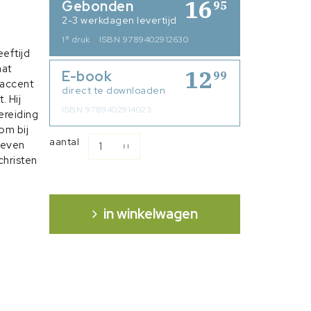
16
Gebonden
95
2-3 werkdagen levertijd
e
1
druk
ISBN 9789402912630
eftijd
aat
12
E-book
99
 accent
direct te downloaden
. Hij
ISBN 9789402914023
ereiding
om bij
aantal
geven
christen
 mate
erdiende
n moet
in winkelwagen
oet
me