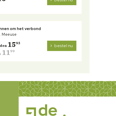
nnen om het verbond
J. Meeuse
15
95
bestel nu
nden
11
99
k