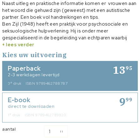
Naast uitleg en praktische informatie komen er vrouwen aan
het woord die gehuwd zijn (geweest) met een autistische
partner. Een boek vol handreikingen en tips.
Ben Zijl (1948) heeft een praktijk voor psychosociale en
seksuologische hulpverlening. Hij is onder meer
gespecialiseerd in de begeleiding van echtparen waarbij
binnen de relatie sprake is van autisme. Daarnaast is hij
+ lees verder
werkzaam als docent bij een opleidingsinstituut voor
Kies uw uitvoering
therapeuten.
13
Paperback
95
2-3 werkdagen levertijd
e
3
druk
ISBN 9789462788787
9
E-book
99
direct te downloaden
e
1
druk
ISBN 9789462789920
aantal