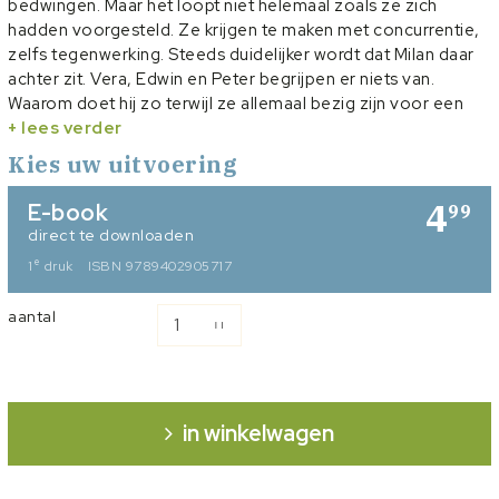
bedwingen.
Maar het loopt niet helemaal zoals ze zich
hadden voorgesteld. Ze krijgen te maken met concurrentie,
zelfs tegenwerking. Steeds duidelijker wordt dat Milan daar
achter zit.
Vera, Edwin en Peter begrijpen er niets van.
Waarom doet hij zo terwijl ze allemaal bezig zijn voor een
goed doel? Wat bezielt hem toch …?
+ lees verder
Lees je graag een spannend boek? Ga dan mee met Edwin,
Kies uw uitvoering
Peter en Vera. Samen beleven ze allerlei avonturen. Gelukkig
zijn hun honden Tim en Tor er altijd bij, want zonder hun hulp
4
E-book
99
lopen deze verhalen slecht af!
direct te downloaden
e
1
druk
ISBN 9789402905717
Heibel op de Galibier
is het negende deel in de serie ‘Tim en
Tor’.
aantal
in winkelwagen