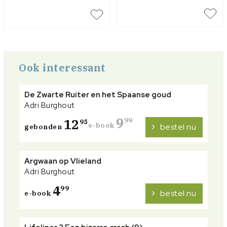
Ook interessant
De Zwarte Ruiter en het Spaanse goud
Adri Burghout
9
12
99
95
e-book
bestel nu
gebonden
Argwaan op Vlieland
Adri Burghout
4
99
bestel nu
e-book