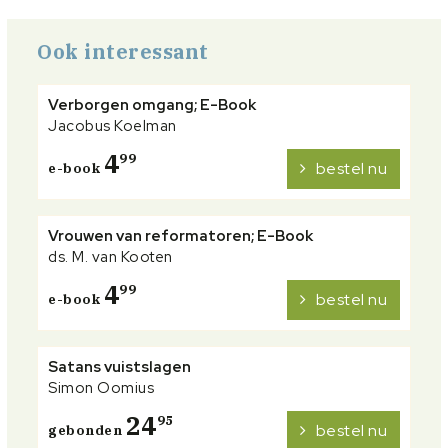
Ook interessant
Verborgen omgang; E-Book
Jacobus Koelman
4
99
bestel nu
e-book
Vrouwen van reformatoren; E-Book
ds. M. van Kooten
4
99
bestel nu
e-book
Satans vuistslagen
Simon Oomius
24
95
bestel nu
gebonden