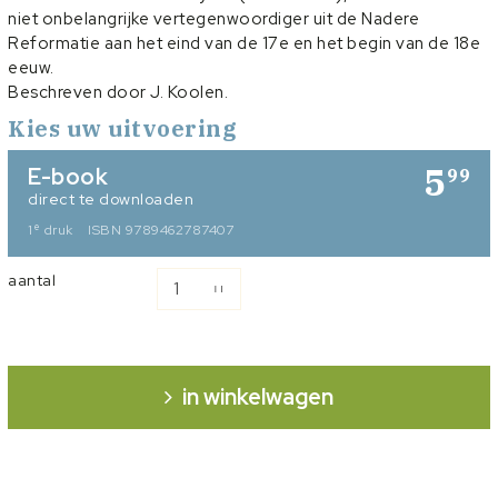
niet onbelangrijke vertegenwoordiger uit de Nadere
Reformatie aan het eind van de 17e en het begin van de 18e
eeuw.
Beschreven door J. Koolen.
Kies uw uitvoering
5
E-book
99
direct te downloaden
e
1
druk
ISBN 9789462787407
aantal
in winkelwagen