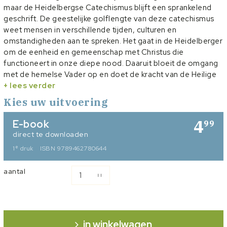
maar de Heidelbergse Catechismus blijft een sprankelend
geschrift. De geestelijke golflengte van deze catechismus
weet mensen in verschillende tijden, culturen en
omstandigheden aan te spreken. Het gaat in de Heidelberger
om de eenheid en gemeenschap met Christus die
functioneert in onze diepe nood. Daaruit bloeit de omgang
met de hemelse Vader op en doet de kracht van de Heilige
Geest Zijn werking.
+ lees verder
Dr. W. van Vlastuin is universitair docent systematische
Kies uw uitvoering
theologie vanwege het Hersteld Hervormd Seminarie aan de
VU. Dit boek bevat twee Haamstedelezingen die de auteur
4
E-book
99
hield naar aanleiding van het 450-jarig bestaan van de
direct te downloaden
Heidelbergse Catechismus.
e
1
druk
ISBN 9789462780644
aantal
in winkelwagen