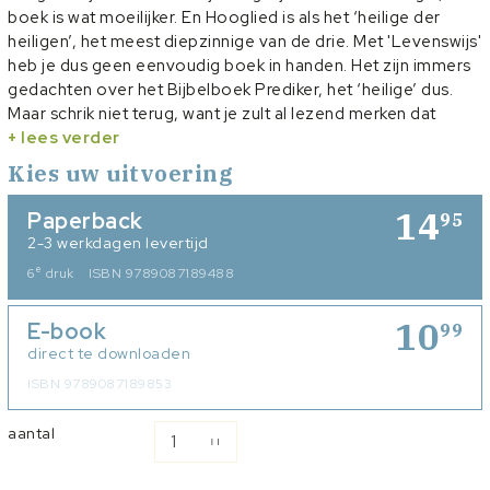
boek is wat moeilijker. En Hooglied is als het ‘heilige der
heiligen’, het meest diepzinnige van de drie. Met 'Levenswijs'
heb je dus geen eenvoudig boek in handen. Het zijn immers
gedachten over het Bijbelboek Prediker, het ‘heilige’ dus.
Maar schrik niet terug, want je zult al lezend merken dat
Salomo een man van de praktijk was. In het boek Prediker
+ lees verder
vind je vier sleutelbegrippen. Het leven onder de zon,
Kies uw uitvoering
ijdelheid, de grote gave van God of het genieten en het
vrezen van God. Deze begrippen vind je uitgewerkt in dit
14
Paperback
95
boek, met een concrete toespitsing naar jouw leven van
2-3 werkdagen levertijd
vandaag. Opdat je levenswijs je weg mag gaan, wijs gemaakt
e
6
druk
ISBN 9789087189488
door het Woord.
10
E-book
99
direct te downloaden
ISBN 9789087189853
aantal