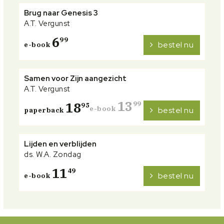
Brug naar Genesis 3
A.T. Vergunst
6
99
bestel nu
e-book
Samen voor Zijn aangezicht
A.T. Vergunst
13
18
99
95
e-book
bestel nu
paperback
Lijden en verblijden
ds. W.A. Zondag
11
49
bestel nu
e-book