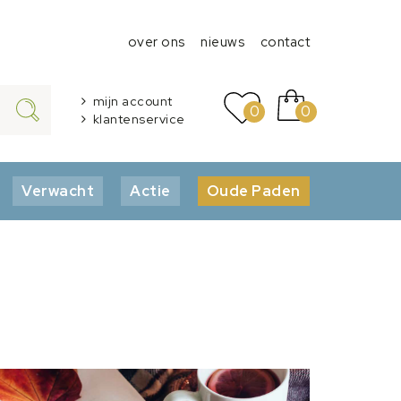
over ons
nieuws
contact
mijn account
0
0
klantenservice
Verwacht
Actie
Oude Paden