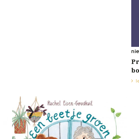
ni
Pr
b
l