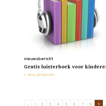
nieuwsbericht
Gratis luisterboek voor kindere
lees dit bericht
‹
1
2
3
4
5
6
7
8
9