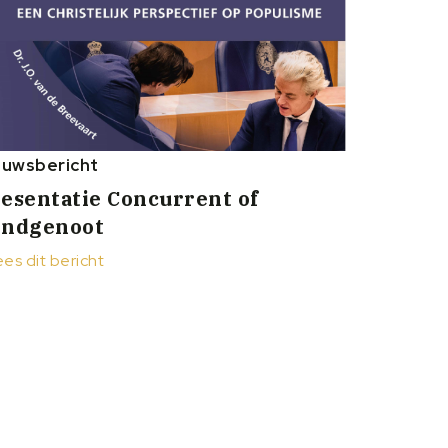
euwsbericht
esentatie Concurrent of
ondgenoot
ees dit bericht