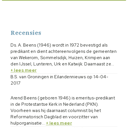
verschillende predikantsbiografieën.
Ds. A. Beens (1946) wordt in 1972 bevestigd als predikant en
dient achtereenvolgens de gemeenten van Wekerom,
Sommelsdijk, Huizen, Krimpen aan den IJssel, Lunteren, Urk
en Katwijk. Daarnaast zette hij zich in verschillende
Recensies
maatschappelijke organisaties in. Sinds zijn (vervroegd)
emeritaat in 2005 woont hij in Barneveld.
Ds. A. Beens (1946) wordt in 1972 bevestigd als
predikant en dient achtereenvolgens de gemeenten
van Wekerom, Sommelsdijk, Huizen, Krimpen aan
den lJssel, Lunteren, Urk en Katwijk. Daarnaast ze...
+ lees meer
B.S. van Groningen in Eilandennieuws op 14-04-
2017
Arend Beens (geboren 1946) is emeritus-predikant
in de Protestantse Kerk in Nederland (PKN).
Voorheen was hij daarnaast columnist bij het
Reformatorisch Dagblad en voorzitter van
hulporganisatie...
+ lees meer