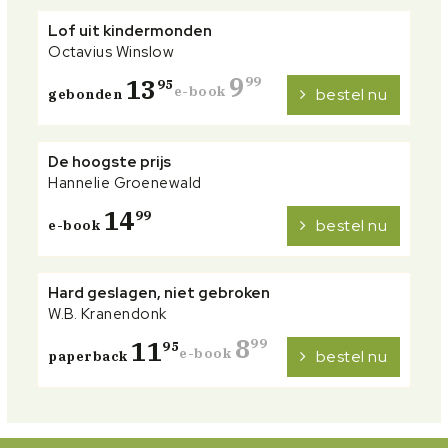
Lof uit kindermonden
Octavius Winslow
9
13
99
95
e-book
bestel nu
gebonden
De hoogste prijs
Hannelie Groenewald
14
99
bestel nu
e-book
Hard geslagen, niet gebroken
W.B. Kranendonk
8
11
99
95
e-book
bestel nu
paperback