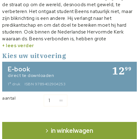
de straat op om de wereld, desnoods met geweld, te
verbeteren. Het ontgaat student Beens natuurlijk niet, maar
zíjn blikrichting is een andere. Hij verlangt naar het
predikantschap en om dat doel te bereiken moet hij hard
studeren. Ook binnen de Nederlandse Hervormde Kerk
waaraan ds. Beens verbonden is, hebben grote
veranderingen plaats. Het zogenoemde Samen-op-
+ lees verder
Wegproces verbindt weliswaar drie kerken, maar zorgt ook
Kies uw uitvoering
voor een diep ingrijpende scheiding binnen ‘zijn’
Nederlandse Hervormde Kerk. Het snijdt de predikant door
12
E-book
99
zijn ziel en laat een blijvend, pulserend verdriet achter. In
direct te downloaden
vijftig jaar verandert er veel rondom ds. Beens. Maar het
e
1
druk
ISBN 9789402904253
Ankerpunt van zijn leven blijft onveranderlijk in Gods genade
en Zijn trouw. Naast een levensschets, biedt dit boek een
aantal
serie opstellen voor gemeenteleden, waarin de predikant de
achterliggende jaren en kerkelijke gebeurtenissen in zijn
gedachten terughaalt.
Aad van Toor is al vele jaren werkzaam bij het
Reformatorisch Dagblad. Naast leidinggevend en
in winkelwagen
coördinerend werk op diverse redacties, schreef hij