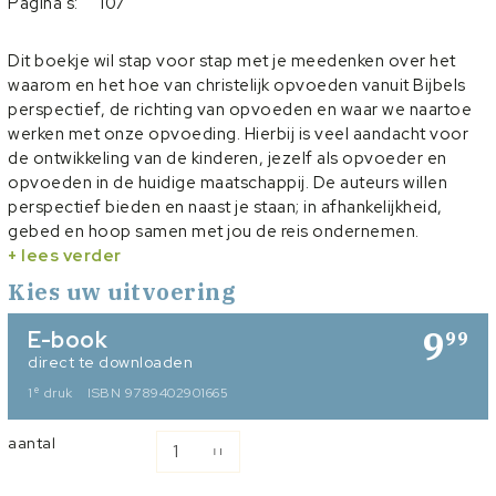
Pagina's:
107
Dit boekje wil stap voor stap met je meedenken over het
waarom en het hoe van christelijk opvoeden vanuit Bijbels
perspectief, de richting van opvoeden en waar we naartoe
werken met onze opvoeding. Hierbij is veel aandacht voor
de ontwikkeling van de kinderen, jezelf als opvoeder en
opvoeden in de huidige maatschappij. De auteurs willen
perspectief bieden en naast je staan; in afhankelijkheid,
gebed en hoop samen met jou de reis ondernemen.
Achterin het boekje staat een kringhandleiding met ideeën
+ lees verder
voor acht bijeenkomsten die je kunt organiseren of volgen
Kies uw uitvoering
om zo samen met andere opvoeders aan te slag te kunnen.
9
E-book
99
direct te downloaden
e
1
druk
ISBN 9789402901665
aantal