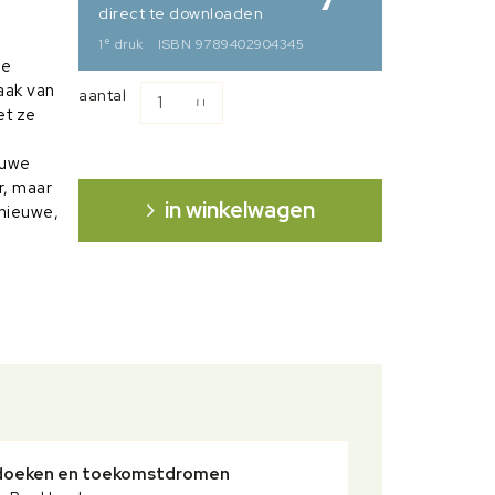
direct te downloaden
e
1
druk
ISBN 9789402904345
ne
aak van
aantal
et ze
euwe
r, maar
in winkelwagen
 nieuwe,
r
men,
jn hart
?
re
 geloven
oeken en toekomstdromen