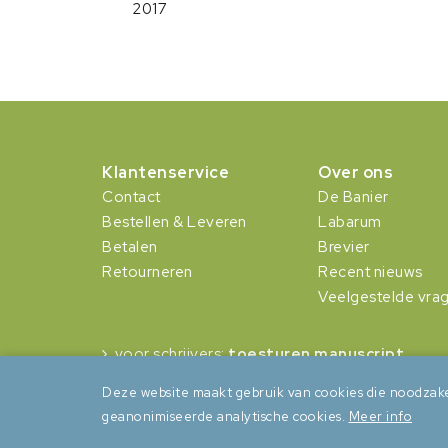
2017
Klantenservice
Over ons
Contact
De Banier
Bestellen & Leveren
Labarum
Betalen
Brevier
Retourneren
Recent nieuws
Veelgestelde vra
voor schrijvers:
toesturen manuscript
Deze website maakt gebruik van cookies die noodzake
geanonimiseerde analytische cookies.
Meer info
Algemene voorwaarden
Privacy
Cookies