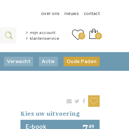
over ons
nieuws
contact
mijn account
0
0
klantenservice
Verwacht
Actie
Oude Paden
Kies uw uitvoering
7
E-book
49