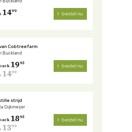
h Buckland
14
99
bestel nu
k
 van Cobtreefarm
h Buckland
19
95
bestel nu
back
14
99
k
tille strijd
a Dijkmeijer
18
95
bestel nu
back
13
99
k