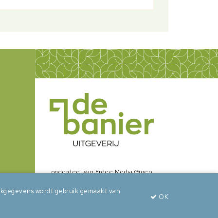
onderdeel van Erdee Media Groep
zoekgegevens wordt gebruik gemaakt van
OK
wepsaid
+
BuroBeeldend