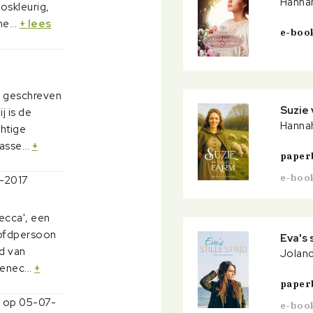
Hanna
ooskleurig,
e...
+ lees
e-boo
0
n geschreven
Suzie
j is de
Hanna
htige
asse...
+
paper
e-boo
6-2017
ecca', een
oofdpersoon
Eva's s
nd van
Joland
enec...
+
paper
k op 05-07-
e-boo