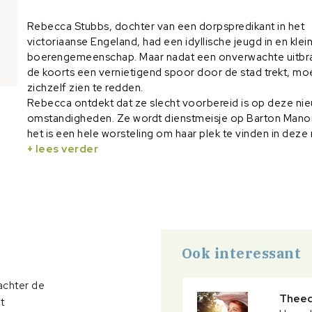
Rebecca Stubbs, dochter van een dorpspredikant in het
victoriaanse Engeland, had een idyllische jeugd in en klei
boerengemeenschap. Maar nadat een onverwachte uitbr
de koorts een vernietigend spoor door de stad trekt, mo
zichzelf zien te redden.
Rebecca ontdekt dat ze slecht voorbereid is op deze ni
omstandigheden. Ze wordt dienstmeisje op Barton Mano
het is een hele worsteling om haar plek te vinden in deze
vaak onbetrouwbare wereld.
+ lees verder
Gelukkig bouwt ze een bijzonder contact op met menee
Edward, een neef van de familie. Haar hart begint te dro
maar zijn die dromen reëel? Kan een adellijke jongeman zi
verliezen aan een dienstmeisje, of aan een huishoudster
Rebecca ziet knarsetandend toe hoe het leven van ánde
mensen zich ontvouwt en bloeit. Ze kan nauwelijks meer
Ook interessant
dat God ook voor haar iets moois heeft weggelegd …
achter de
Theed
t