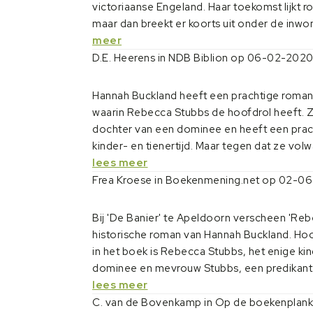
victoriaanse Engeland. Haar toekomst lijkt r
maar dan breekt er koorts uit onder de inwon
meer
D.E. Heerens in NDB Biblion op 06-02-202
Hannah Buckland heeft een prachtige roma
waarin Rebecca Stubbs de hoofdrol heeft. Zi
dochter van een dominee en heeft een prac
kinder- en tienertijd. Maar tegen dat ze volw
lees meer
Frea Kroese in Boekenmening.net op 02-0
Bij 'De Banier' te Apeldoorn verscheen 'Reb
historische roman van Hannah Buckland. H
in het boek is Rebecca Stubbs, het enige ki
dominee en mevrouw Stubbs, een predikant
lees meer
C. van de Bovenkamp in Op de boekenplan