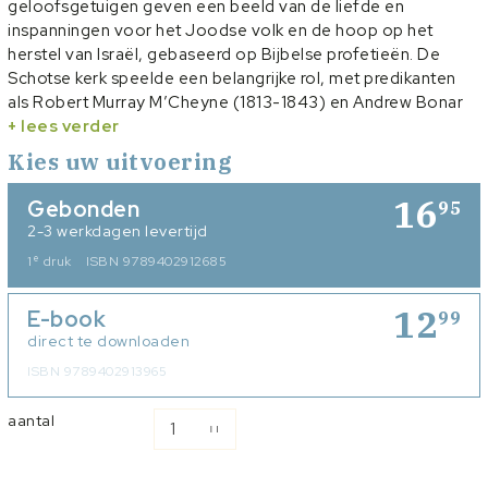
geloofsgetuigen geven een beeld van de liefde en
inspanningen voor het Joodse volk en de hoop op het
herstel van Israël, gebaseerd op Bijbelse profetieën. De
Schotse kerk speelde een belangrijke rol, met predikanten
als Robert Murray M’Cheyne (1813-1843) en Andrew Bonar
(1810-1892) die naar Palestina reisden om
+ lees verder
zendingsmogelijkheden te verkennen. Isaäc da Costa (1798-
Kies uw uitvoering
1860) en Abraham Capadose (1795-1874), beiden bekeerde
Joden, zetten zich in Nederland in voor evangelisatie onder
16
Gebonden
95
hun volksgenoten. Ook Willem ten Boom (1886-1946), de
2-3 werkdagen levertijd
vader van Corrie ten Boom, en anderen komen ter sprake,
e
1
druk
ISBN 9789402912685
die dezelfde drang hadden om Joden voor Christus te
winnen. Het meeleven met de huidige staat Israël wordt door
12
E-book
het lezen van deze getuigenissen versterkt.
99
direct te downloaden
ISBN 9789402913965
aantal