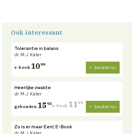
Ook interessant
Tolerantie in balans
dr. M.J. Kater
10
99
bestel nu
e-book
Heerlijke zwakte
dr. M.J. Kater
11
15
99
95
e-book
bestel nu
gebonden
Zo is er maar Een!; E-Book
dr. M.J. Kater