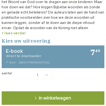
het Woord van God over te dragen aan onze kinderen. Maar
hoe doen we dat? Hoe krijgen Bijbelse woorden als zonde
en genade echt betekenis? De auteurs laten aan de hand van
praktische voorbeelden zien hoe we deze woorden uit
kunnen leggen, zonder af te doen aan de diepe inhoud
ervan. Opdat de woorden van de Koning niet alleen
begrepen worden, maar onze kinderen beseffen dat het
+ lees verder
woorden van waarde zijn. Ouders, ambtsdragers,
Kies uw uitvoering
kinderwerkers en leerkrachten krijgen met dit boek een
praktische handreiking voor verdere verwerking en
7
E-book
49
bezinning.
direct te downloaden
e
1
druk
ISBN 9789402907032
aantal
in winkelwagen