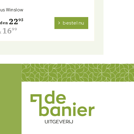
us Winslow
22
95
bestel nu
nden
16
99
k