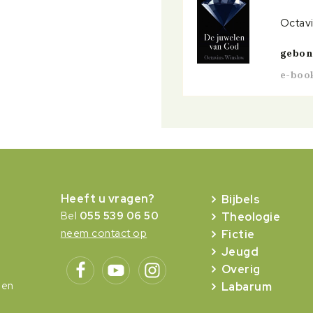
Octavi
gebo
e-boo
Heeft u vragen?
Bijbels
Bel
055 539 06 50
Theologie
neem contact op
Fictie
Jeugd
Overig
gen
Labarum