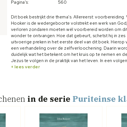
Pagina's:
560
Dit boek bestrijkt drie thema's. Allereerst: voorbereiding.
Hooker is de wedergeboorte volstrekt een werk van God
verloren zondaren moeten wél voorbereid worden om di
wonder te ontvangen. Hoe dat gebeurt, schetst hij in zes
uitvoerige preken in het eerste deel van dit boek. Hierop 
een verhandeling over de zelfverloochening. Daarin wor
duidelijk wat het betekent om het kruis op te nemen en d
Jezus te volgen in de praktijk van het leven. In een volge
verhandeling komt de zelfbeproeving aan de orde aan d
+ lees verder
van 2 Korinthe 13:5. Met een inleiding van prof. dr. A. Baars
schenen
in de serie
Puriteinse k