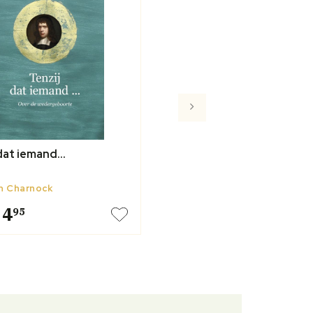
dat iemand...
n Charnock
34
95