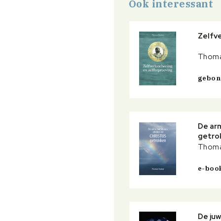
Ook interessant
Zelfv
Thoma
gebo
De arm
getro
Thoma
e-boo
De ju