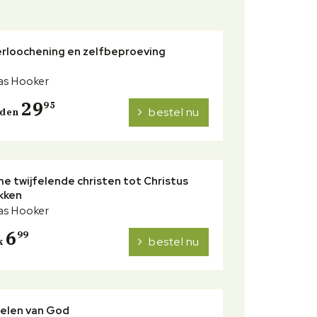
erloochening en zelfbeproeving
s Hooker
29
95
bestel nu
nden
e twijfelende christen tot Christus
kken
s Hooker
6
99
bestel nu
k
welen van God