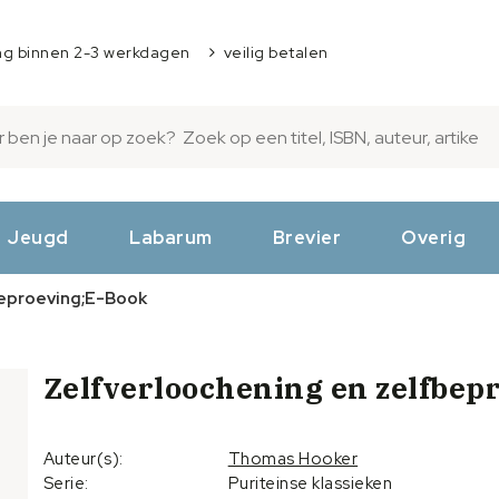
ng binnen 2-3 werkdagen
veilig betalen
Jeugd
Labarum
Brevier
Overig
beproeving;E-Book
Zelfverloochening en zelfbep
Auteur(s):
Thomas Hooker
Serie:
Puriteinse klassieken