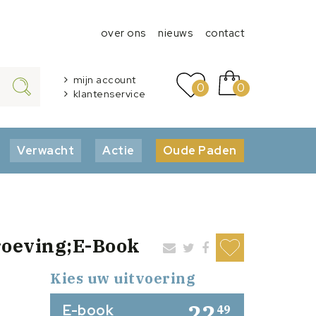
over ons
nieuws
contact
mijn account
0
0
klantenservice
Verwacht
Actie
Oude Paden
roeving;E-Book
Kies uw uitvoering
22
E-book
49