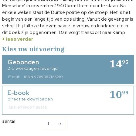
Menschen’ in november 1940 komt hem duur te staan. Na
enkele weken staat de Duitse politie op de stoep. Het is het
begin van een lange tijd van opsluiting. Vanuit de gevangenis
schrijft hij talloze brieven naar zijn vrouw en kinderen die in
dit boek zijn opgenomen. Dan volgt transport naar Kamp
Amersfoort. Het wordt zijn laatste gemeente waar hij - net
+ lees verder
als overal - de boodschap brengt van zijn Zender. Voor
Kies uw uitvoering
deze uitgave is het oorspronkelijke werk van de auteur,
dochter A.M.C. van Lijnden-van den Bosch, gebruikt en
14
Gebonden
95
overgezet in hedendaags Nederlands. De brieven zijn
2-3 werkdagen levertijd
zoveel mogelijk intact gelaten.
e
1
druk
ISBN 9789087186210
10
E-book
99
direct te downloaden
ISBN 9789087186395
aantal