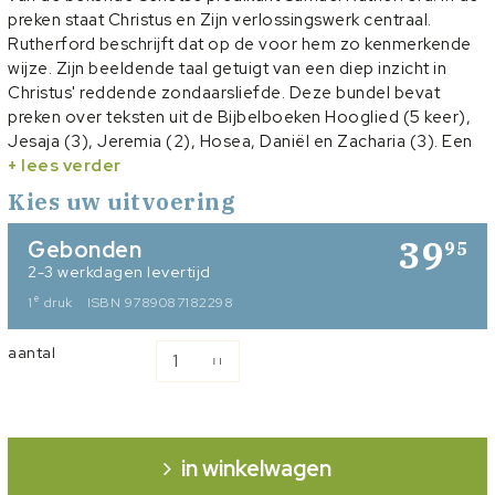
preken staat Christus en Zijn verlossingswerk centraal.
Rutherford beschrijft dat op de voor hem zo kenmerkende
wijze. Zijn beeldende taal getuigt van een diep inzicht in
Christus' reddende zondaarsliefde. Deze bundel bevat
preken over teksten uit de Bijbelboeken Hooglied (5 keer),
Jesaja (3), Jeremia (2), Hosea, Daniël en Zacharia (3). Een
aantal van deze preken is gehouden in de Avondmaalstijd.
+ lees verder
Vertaling Ruth Pieterman
Kies uw uitvoering
39
Gebonden
95
2-3 werkdagen levertijd
e
1
druk
ISBN 9789087182298
aantal
in winkelwagen