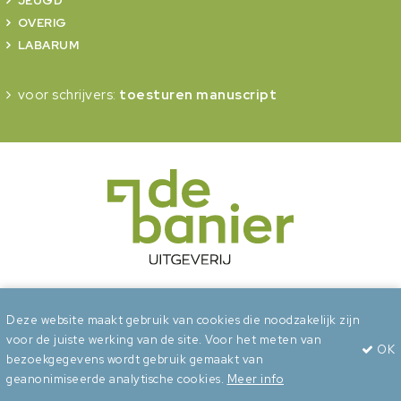
JEUGD
OVERIG
LABARUM
voor schrijvers:
toesturen manuscript
onderdeel van Erdee Media Groep
Deze website maakt gebruik van cookies die noodzakelijk zijn
voor de juiste werking van de site. Voor het meten van
OK
Algemene voorwaarden
Privacy
Cookies
bezoekgegevens wordt gebruik gemaakt van
geanonimiseerde analytische cookies.
Meer info
wepsaid
+
BuroBeeldend