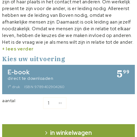
zijn of haar plaats in het contact met anderen. Om werkelijk
present te zijn voor de ander, is er leiding nodig. Allereerst
hebben we de leiding van Boven nodig, omdat we
afhankelijke mensen zijn. Daarnaast is ook leiding aan jezelf
noodzakelijk. Omdat we mensen zijn die in relatie tot elkaar
leven, hebben de keuzes die we maken invloed op anderen.
Het is de vraag wie je als mens wilt zijn in relatie tot de ander.
Daarbij gaat het om het horen, zien en verstaan van de
+ lees verder
ander. Dat bepaalt hoe present je kunt zijn in het liefdevol
Kies uw uitvoering
dienen van je medemens.
5
E-book
99
Kijk voor interviews met de auteur op:
direct te downloaden
-
Uitgelicht
e
1
druk
ISBN 9789402904260
-
CIP
-
De Stentor
aantal
Klik hier voor een artikel uit het RD:
https://www.rd.nl/special/leidinggeven-met-oog-voor-de-
ander-1.1405769
in winkelwagen