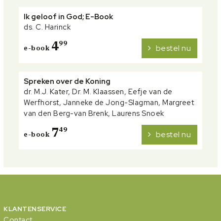
Ik geloof in God; E-Book
ds. C. Harinck
4
99
bestel nu
e-book
Spreken over de Koning
dr. M.J. Kater, Dr. M. Klaassen, Eefje van de
Werfhorst, Janneke de Jong-Slagman, Margreet
van den Berg-van Brenk, Laurens Snoek
7
49
bestel nu
e-book
KLANTENSERVICE
Contact