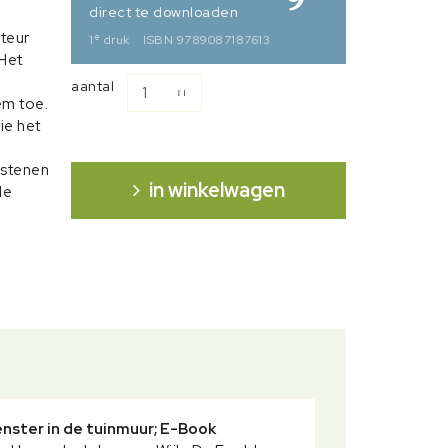
direct te downloaden
cteur
e
1
druk
ISBN 9789087187613
 Het
aantal
em toe.
ie het
kstenen
in winkelwagen
de
zullen
ingen
t werk
amen met
Leven,
nster in de tuinmuur; E-Book