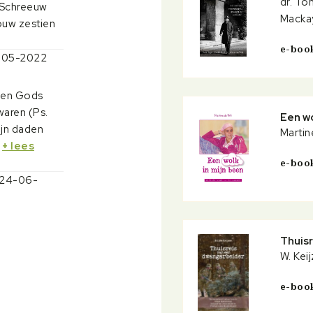
dr. To
g Schreeuw
Macka
ouw zestien
e-boo
0-05-2022
, en Gods
waren (Ps.
Een wo
ijn daden
Martin
.
+ lees
e-boo
p 24-06-
Thuis
W. Kei
e-boo