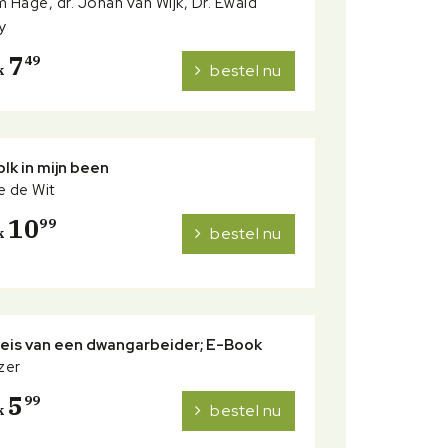
m Hage, dr. Johan van Wijk, Dr. Ewald
y
7
49
bestel nu
k
lk in mijn been
e de Wit
10
99
bestel nu
k
reis van een dwangarbeider; E-Book
jzer
5
99
bestel nu
k