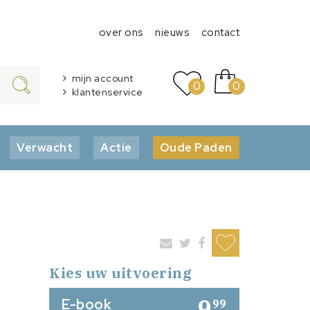
over ons
nieuws
contact
mijn account
0
0
klantenservice
Verwacht
Actie
Oude Paden
Kies uw uitvoering
9
E-book
99