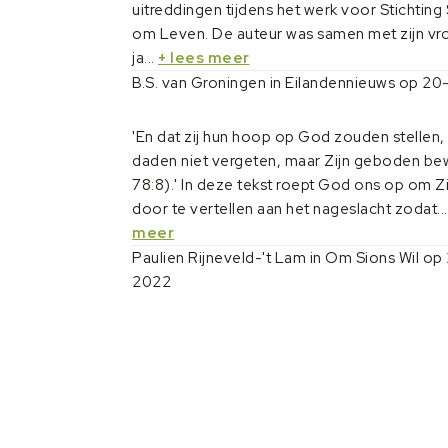
uitreddingen tijdens het werk voor Stichtin
om Leven. De auteur was samen met zijn vr
ja...
+ lees meer
B.S. van Groningen in Eilandennieuws op 2
'En dat zij hun hoop op God zouden stellen
daden niet vergeten, maar Zijn geboden be
78:8).' In deze tekst roept God ons op om Z
door te vertellen aan het nageslacht zodat..
meer
Paulien Rijneveld-'t Lam in Om Sions Wil o
2022