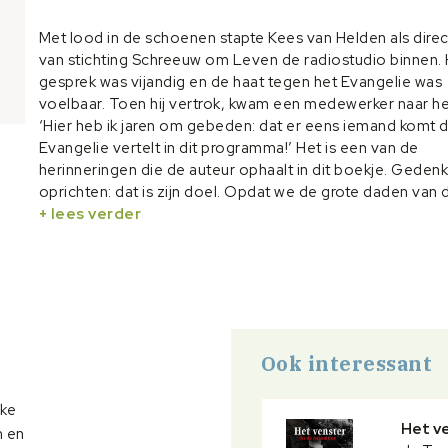
Met lood in de schoenen stapte Kees van Helden als dire
van stichting Schreeuw om Leven de radiostudio binnen.
gesprek was vijandig en de haat tegen het Evangelie was
voelbaar. Toen hij vertrok, kwam een medewerker naar h
‘Hier heb ik jaren om gebeden: dat er eens iemand komt d
Evangelie vertelt in dit programma!’ Het is een van de
herinneringen die de auteur ophaalt in dit boekje. Geden
oprichten: dat is zijn doel. Opdat we de grote daden van 
Heere niet zullen vergeten. Opdat we erdoor bemoedigd 
+ lees verder
worden. En opdat God alleen de eer zal ontvangen.
'Gedenkstenen' bevat ruim veertig persoonlijke herinner
aan wonderlijke ontmoetingen en uitreddingen tijdens he
voor stichting Schreeuw om Leven. De auteur werkte, s
zijn vrouw, zestien jaar lang voor stichting Schreeuw om 
een groot deel daarvan als directeur.
Ook interessant
jke
Het ve
n en