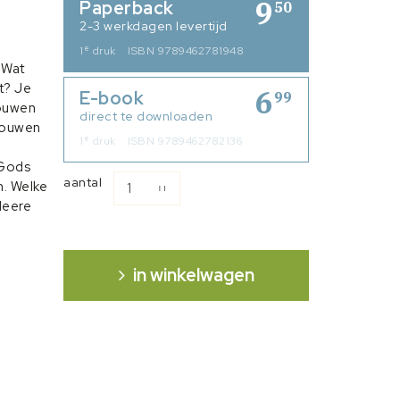
9
Paperback
50
2-3 werkdagen levertijd
e
1
druk
ISBN 9789462781948
 Wat
t? Je
6
E-book
99
rouwen
direct te downloaden
vrouwen
e
1
druk
ISBN 9789462782136
 Gods
aantal
n. Welke
Heere
 Gods
n deel 3
ea en
in winkelwagen
an deze
n
ubriek
s
. Voor
zijn