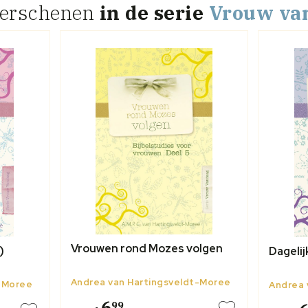
zowel individueel als in groepsverband te gebruiken.
verschenen
in de serie
Vrouw va
Vrouwen rond Mozes volgen
)
Dagelij
Andrea van Hartingsveldt-Moree
t-Moree
Andrea 
6
99