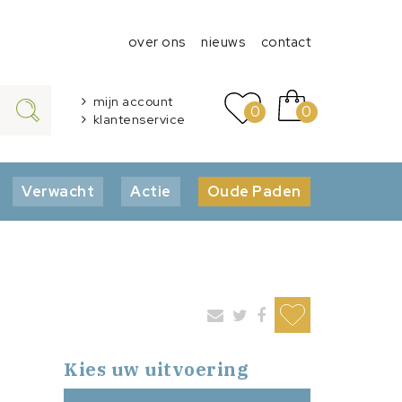
over ons
nieuws
contact
mijn account
0
0
klantenservice
Verwacht
Actie
Oude Paden
Kies uw uitvoering