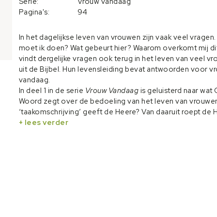
Serie:
Vrouw vandaag
Pagina's:
94
In het dagelijkse leven van vrouwen zijn vaak veel vragen.
moet ik doen? Wat gebeurt hier? Waarom overkomt mij di
vindt dergelijke vragen ook terug in het leven van veel v
uit de Bijbel. Hun levensleiding bevat antwoorden voor 
vandaag.
In deel 1 in de serie
Vrouw Vandaag
is geluisterd naar wat
Woord zegt over de bedoeling van het leven van vrouwe
‘taakomschrijving’ geeft de Heere? Van daaruit roept de 
om Hem te volgen van dag tot dag. Ook daarvoor geeft
+ lees verder
Woord onderwijs. In deel 2 volgden we Sara en Hagar en i
Rebekka. In dit vierde deel gaat het over het leven van L
Rachel. Wat een vragen en raadsels zijn er in het leven v
zussen! Wat een strijd is er onderling! Wat een onbegrepe
wegen! Maar de Heere leidt hun leven van dag tot dag.
Deze dertien Bijbelstudies zijn eerder verschenen in de r
Vrouw Vandaag
in het christelijke tijdschrift de
GezinsGid
dit boekje zijn ze bewerkt en gebundeld. De Bijbelstudies 