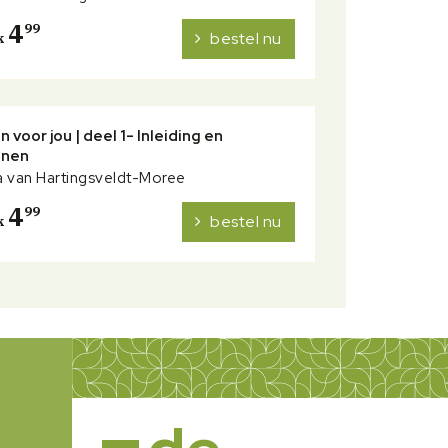
4
99
bestel nu
k
n voor jou | deel 1- Inleiding en
inen
 van Hartingsveldt-Moree
4
99
bestel nu
k