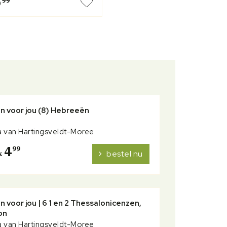
6
99
n voor jou (8) Hebreeën
 van Hartingsveldt-Moree
4
99
bestel nu
k
n voor jou | 6 1 en 2 Thessalonicenzen,
on
 van Hartingsveldt-Moree