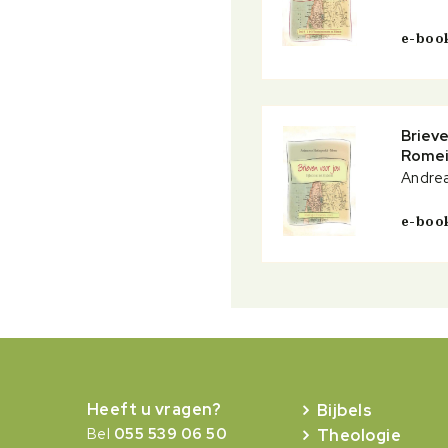
e-boo
Brieve
Rome
Andrea
e-boo
Heeft u vragen?
Bijbels
Bel
055 539 06 50
Theologie