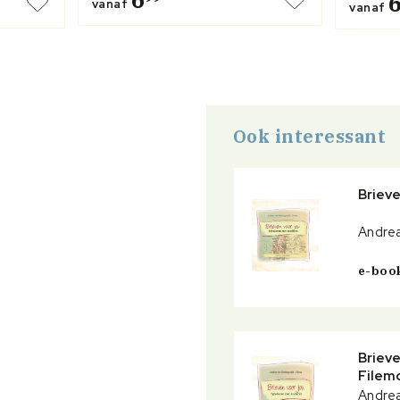
vanaf
vanaf
Ook interessant
Brieve
Andrea
e-boo
Brieve
Filem
Andrea