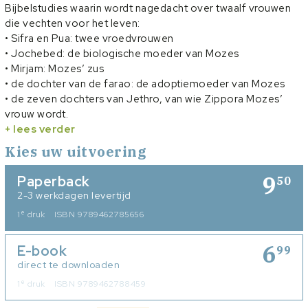
Bijbelstudies waarin wordt nagedacht over twaalf vrouwen
die vechten voor het leven:
• Sifra en Pua: twee vroedvrouwen
• Jochebed: de biologische moeder van Mozes
• Mirjam: Mozes’ zus
• de dochter van de farao: de adoptiemoeder van Mozes
• de zeven dochters van Jethro, van wie Zippora Mozes’
vrouw wordt.
• Verderop in de boeken van Mozes ontmoeten we nog de
+ lees verder
vijf dochters van Zeláfead.
Kies uw uitvoering
De Bijbelstudies zijn zowel individueel als in groepsverband
te gebruiken.
9
Paperback
50
2-3 werkdagen levertijd
e
1
druk
ISBN 9789462785656
6
E-book
99
direct te downloaden
e
1
druk
ISBN 9789462788459