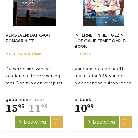
VERGEVEN: DAT GAAT
INTERNET IN HET GEZIN.
ZOMAAR NIET
HOE GA JE ERMEE OM?; E-
BOOK
ds. A. Schreuder
D. Clark
De vergeving van de
Vandaag de dag heeft
zonden en de verzoening
maar liefst 96% van de
met God zijn een kernpunt
Nederlandse huishoudens
van het christelijk geloof.
toegang tot internet. Het
In het geloof wordt
is een medium waar we
gebonden
e-book
e-book
doorleefd wat schuld en
15
11
niet omheen kunnen. Maar
10
95
99
99
berouw zijn. Maar ook
ook al maken we er gebruik
wordt ervaren, uit
van, maar weinigen
bestel nu
bestel nu
genade, het wonder van
begrijpen de
de vergeving der zonden,
duizelingwekkende reeks