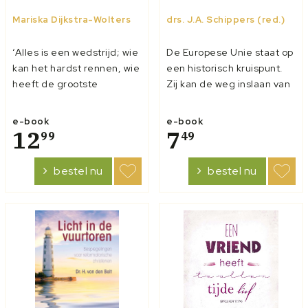
Mariska Dijkstra-Wolters
drs. J.A. Schippers (red.)
‘Alles is een wedstrijd; wie
De Europese Unie staat op
kan het hardst rennen, wie
een historisch kruispunt.
heeft de grootste
Zij kan de weg inslaan van
spierballen?’ Jongens zijn
verdergaande
leuk. Maar soms een tikje
vervreemding van haar
e-book
e-book
anders leuk dan je
12
burgers. Dan blijft zij
7
99
49
misschien denkt. In dit
streven naar een politieke
boek zoekt Mariska
unie en gaat zij door met
bestel nu
bestel nu
Dijkstra-Wolters
de aantasting van
antwoorden op vrage...
christelijke waarden.
Kortom: meer bureau...