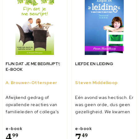
als een h...
FIJN DAT JE ME BEGRIJPT!;
LIEFDE EN LEIDING
E-BOOK
A. Brouwer-Otterspeer
Steven Middelkoop
Afwijkend gedrag of
Eén avond was hectisch. Er
opvallende reacties van
was geen orde, dus geen
familieleden of collega’s
gezelligheid. We kwamen
zijn soms moeilijk te
er niet doorheen. Dit gaf
begrijpen. Waarom
me een machteloos
e-book
e-book
gedraagt iemand zich zo?
4
gevoel. Ik wilde bijna de
7
99
49