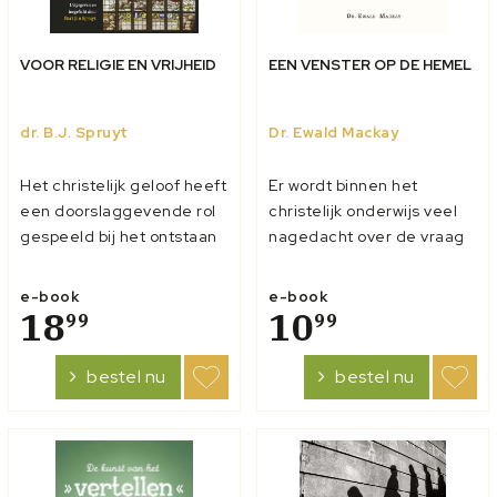
VOOR RELIGIE EN VRIJHEID
EEN VENSTER OP DE HEMEL
dr. B.J. Spruyt
Dr. Ewald Mackay
Het christelijk geloof heeft
Er wordt binnen het
een doorslaggevende rol
christelijk onderwijs veel
gespeeld bij het ontstaan
nagedacht over de vraag
van onze rechtstaat en
hoe de geloofsovertuiging
tolerantie. Volgens het
en de lespraktijk zich tot
e-book
e-book
liberale verhaal, dat heden
18
elkaar verhouden. Door de
10
99
99
ten dage dominant is,
alledagse hectiek komt de
hebben wij onze
verbinding tussen deze
bestel nu
bestel nu
democratie, rechtstaat en
twee vaak in het gedrang.
verdraagzaamheid aan de
De auteur van Een
Verlicht...
venster...