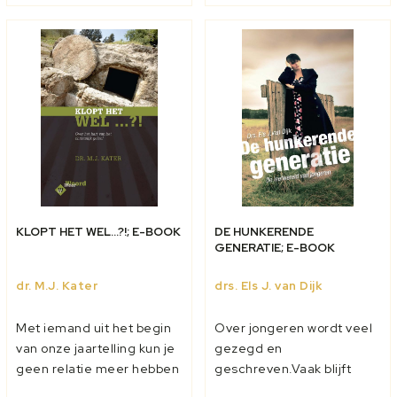
gang is. We zijn onze vad...
en vrouw een prachtige
aanvulling op elkaar.
Doord...
KLOPT HET WEL...?!; E-BOOK
DE HUNKERENDE
GENERATIE; E-BOOK
dr. M.J. Kater
drs. Els J. van Dijk
Met iemand uit het begin
Over jongeren wordt veel
van onze jaartelling kun je
gezegd en
geen relatie meer hebben
geschreven.Vaak blijft
in de 21e eeuw. Wanneer
men steken bij hun uiterlijk