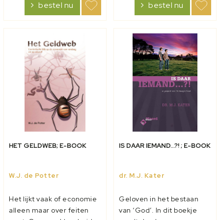
bestel nu
bestel nu
moet je doen om een
van het geloof wordt
goede verteller te
steeds individueler en
worden? Daar...
meer gericht op het
gevoe...
HET GELDWEB; E-BOOK
IS DAAR IEMAND...?! ; E-BOOK
W.J. de Potter
dr. M.J. Kater
Het lijkt vaak of economie
Geloven in het bestaan
alleen maar over feiten
van ‘God’. In dit boekje