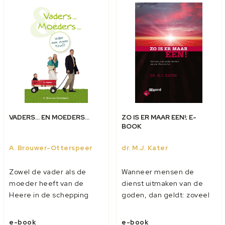
om Christus...
van toepassingen en...
VADERS... EN MOEDERS...
ZO IS ER MAAR EEN!; E-
BOOK
A. Brouwer-Otterspeer
dr. M.J. Kater
Zowel de vader als de
Wanneer mensen de
moeder heeft van de
dienst uitmaken van de
Heere in de schepping
goden, dan geldt: zoveel
een eigen specifieke rol
hoofden zoveel goden.
én speciale
Dan zou ook de 'christelijke
e-book
e-book