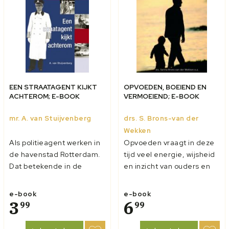
EEN STRAATAGENT KIJKT
OPVOEDEN, BOEIEND EN
ACHTEROM; E-BOOK
VERMOEIEND; E-BOOK
mr. A. van Stuijvenberg
drs. S. Brons-van der
Wekken
Als politieagent werken in
Opvoeden vraagt in deze
de havenstad Rotterdam.
tijd veel energie, wijsheid
Dat betekende in de
en inzicht van ouders en
zeventiger jaren:
andere opvoeders! In dit
inbrekers op heterdaad
boek worden veel
e-book
e-book
betrappen,
3
herkenbare
6
99
99
achtervolgingen door de
opvoedingsvragen
smalste straatjes van de
besproken. De diverse