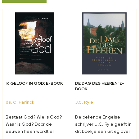
IK GELOOF IN GOD; E-BOOK
DE DAG DES HEEREN; E-
BOOK
ds. C. Harinck
J.C. Ryle
Bestaat God? Wie is God?
De bekende Engelse
Waar is God? Door de
schrijver J.C. Ryle geeft in
eeuwen heen wordt er
dit boekje een uitleg over
steeds naar God
de betekenis en het