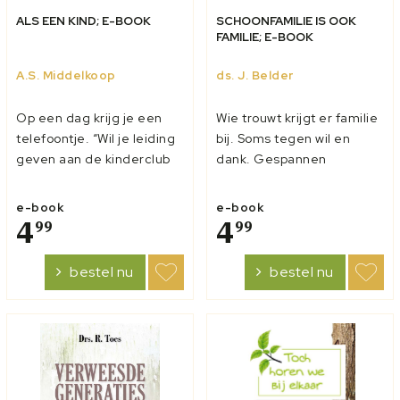
ALS EEN KIND; E-BOOK
SCHOONFAMILIE IS OOK
FAMILIE; E-BOOK
A.S. Middelkoop
ds. J. Belder
Op een dag krijg je een
Wie trouwt krijgt er familie
telefoontje. “Wil je leiding
bij. Soms tegen wil en
geven aan de kinderclub
dank. Gespannen
van onze gemeente?” Je
verhoudingen komen
hapt even naar adem en
helaas tot in de beste
e-book
e-book
vraagt om bedenktijd.
4
families voor. Ook onder
4
99
99
Natuurlijk, je houdt van
christenen is een goede
kinderen. Je hebt ook wel
onderlinge relatie niet
bestel nu
bestel nu
wat ervaring, bijvoorbeeld
vanzelfsprekend.
met oppassen, of met je
Miscommunicatie,
eig...
wantrouwen, angst,
vooringenomenh...