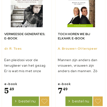
VERWEESDE GENERATIES;
TOCH HOREN WE BIJ
E-BOOK
ELKAAR; E-BOOK
dr. R. Toes
A. Brouwer-Otterspeer
Een pleidooi voor de
Mannen zijn anders dan
terugkeer van het gezag
vrouwen, vrouwen zijn
Er is wat mis met onze
anders dan mannen. Zó
jeugd. De discipline is
heeft God het gewild bij
zoek. En dat merken we.
de schepping. Bij een juist
e-book
e-book
Op school, thuis, op straat,
5
gebruik van de
7
49
49
waar niet al. Er is sprake
verschillende
van een gezagscrisis die
vaardigheden en
bestel nu
bestel nu
al enige decennia aan de
eigenheden vormen man