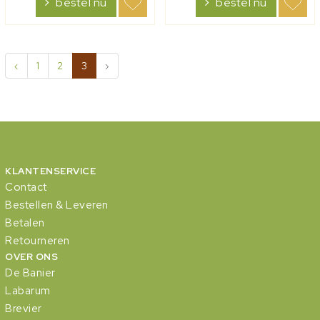
bestel nu
bestel nu
stad, of relletjes op straat
auteurs, afkomstig uit het
en in huis … De auteur
onderwijs en de
vertelt op...
hulpverlening, geven veel
pr...
‹
1
2
3
›
KLANTENSERVICE
Contact
Bestellen & Leveren
Betalen
Retourneren
OVER ONS
De Banier
Labarum
Brevier