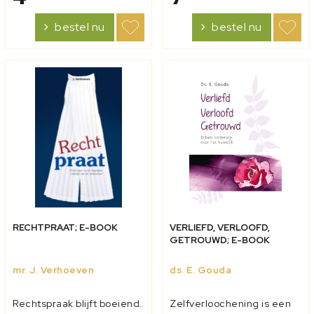
Waarom wordt iemand
avond eerder eindigen en
opeens boos of agressief?
ze allemaal naar huis
bestel nu
bestel nu
Omgekeerd kan de
sturen… (Peter,
betreffende persoon zich
leidinggevende
heel eenzaam en...
tienerwerk)...
RECHTPRAAT; E-BOOK
VERLIEFD, VERLOOFD,
GETROUWD; E-BOOK
mr. J. Verhoeven
ds. E. Gouda
Rechtspraak blijft boeiend.
Zelfverloochening is een