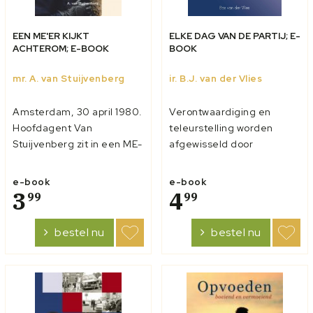
EEN ME'ER KIJKT
ELKE DAG VAN DE PARTIJ; E-
ACHTEROM; E-BOOK
BOOK
mr. A. van Stuijvenberg
ir. B.J. van der Vlies
Amsterdam, 30 april 1980.
Verontwaardiging en
Hoofdagent Van
teleurstelling worden
Stuijvenberg zit in een ME-
afgewisseld door
busje. Gelaatscherm voor
blijdschap en
het gezicht,
tevredenheid, afhankelijk
e-book
e-book
keelbeschermer om,
3
van de mate waarin Van
4
99
99
beenbeschermers aan,
der Vlies erin slaagt om de
schild en wapenstok
standpunten van de SGP
bestel nu
bestel nu
gereed. Dan moeten ze
te verwoorden voor zijn
eruit. Een regen van
toehoorders. Naast de
brokken trottoirtegels
veelomvattende taken in
vliegt door de luc...
Den...