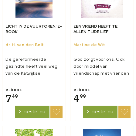
LICHT IN DE VUURTOREN; E-
EEN VRIEND HEEFT TE
BOOK
ALLEN TIJDE LIEF
dr. H. van den Belt
Martine de Wit
De gereformeerde
God zorgt voor ons. Ook
gezindte heeft veel weg
door middel van
van de Katwijkse
vriendschap met vrienden
vuurtoren. Een statig en
en vriendinnen. Daarom is
stevig monument.
het een zegen als je een
e-book
e-book
Smetteloos, wit, vierkant.
7
goede vriend of vriendin
4
49
99
De vuurbaak heeft vele
hebt! Maar hoe kun je een
stormen getrotseerd,
goede vriend(in) zijn?
bestel nu
bestel nu
maar het licht is gedoofd.
Welke eigenschappen zijn
De gereformeerde
er dan in Bijbels opzicht
gezindte staat nog altijd
belang...